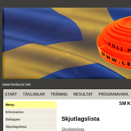
www.lerduvor.net
START
TÄVLINGAR
TRÄNING
RESULTAT
PROGRAMVARA
SM Kv
Meny:
Information
Skjutlagslista
Deltagare
Skjutlagslista
Skjutlagslista