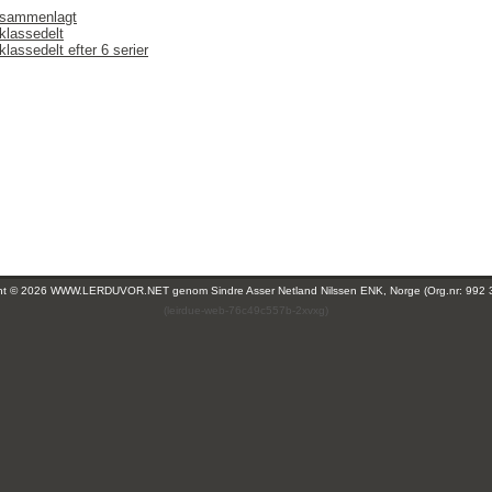
 sammenlagt
klassedelt
klassedelt efter 6 serier
ght © 2026 WWW.LERDUVOR.NET genom
Sindre Asser Netland Nilssen ENK, Norge (Org.nr: 992 
(leirdue-web-76c49c557b-2xvxg)