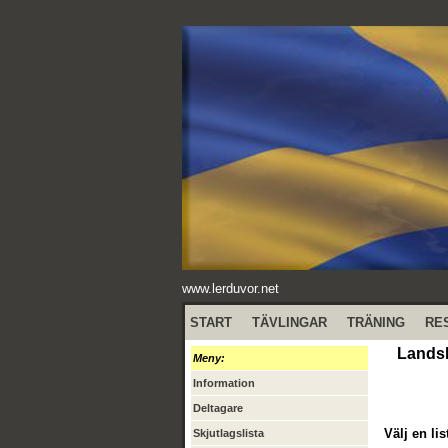
www.lerduvor.net
START
TÄVLINGAR
TRÄNING
RE
Landsl
Meny:
Information
Deltagare
Välj en lis
Skjutlagslista