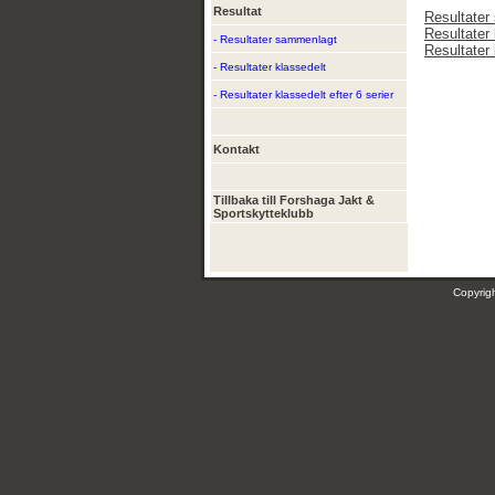
Resultat
Resultater
Resultater 
- Resultater sammenlagt
Resultater 
- Resultater klassedelt
- Resultater klassedelt efter 6 serier
Kontakt
Tillbaka till Forshaga Jakt &
Sportskytteklubb
Copyri