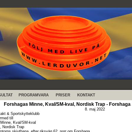
SULTAT
PROGRAMVARA
PRISER
KONTAKT
Forshagas Minne, Kval/SM-kval, Nordisk Trap - Forshaga
8. maj 2022
akt & Sportskytteklubb
rmed till
 Minne, Kval/SM-kval
, Nordisk Trap
rntorps skjutbana, efter riksväg 62, norr om Forshaga.