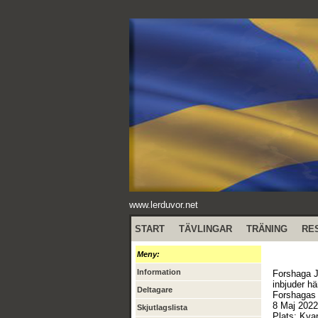
www.lerduvor.net
START
TÄVLINGAR
TRÄNING
RE
Meny:
Information
Forshaga J
inbjuder hä
Deltagare
Forshagas
8 Maj 2022
Skjutlagslista
Plats: Kva