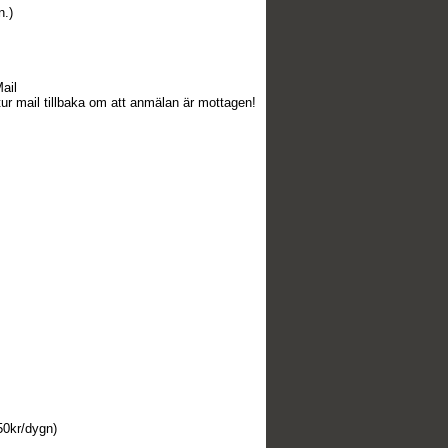
n.)
ail
r mail tillbaka om att anmälan är mottagen!
50kr/dygn)