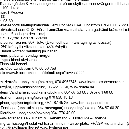
Klarälvsgården & Återvinningscentral på en skylt där man svänger in till bana
: 100 duvor
nge, PV-duvor
9.00
d: 08.30
kyttesports tävlingskalender/ Lerduvor.net / Ove Lundström 070-60 60 758/ M
e@hotmail.com OBS! För att anmälan via mail ska vara godkänd krävs ett retu
enast: Söndagen den 1 maj.
 75 skyttar. Först till kvarn!!
, Junior, Senior, 50+, 60+. (Eventuell sammanslagning av klasser)
: 350 kr/skytt (Efteranmälan 450kr/skytt)
 Endast kontant betalning på banan.
: Finns på banan söndag morgon.
tages bland skyttarna.
 Finns vid banan!
ar: Ove Lundström 070-60 60 758
ttp://www5.idrottonline.se/default.aspx?id=577222
ps Herrgård, upplysning/bokning, 070-4962743, www.kvarntorpsherrgard.se
rrgård, upplysning/bokning, 0552-417 50, www.domle.se
dens Vandrarhem, upplysning/bokning 054-87 68 00 / 0767-74 68 00
drarhem, upplysning/bokning 070-530 48 18
place, upplysning/bokning, 054- 87 45 25, www.forshagahotell.se
Forshaga (uppställning av husvagnar) upplysning/bokning 054-87 68 30
Klarälven, upplysning/bokning 054- 776 45 00
, www.forshaga.se - Turism & Evenemang - Turistguide – Boende
ning av husvagn/husbil vid banan finns i mån av plats, FRÅGA vid anmälan. (
 vi kör tävlingen live på www.lerduvor.net