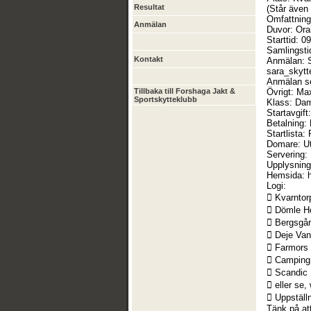
Resultat
(Står även 
Omfattning
Anmälan
Duvor: Ora
Starttid: 0
Samlingsti
Kontakt
Anmälan: S
sara_skytt
Anmälan s
Tillbaka till Forshaga Jakt &
Övrigt: Max
Sportskytteklubb
Klass: Dam
Startavgift
Betalning:
Startlista
Domare: Ut
Servering:
Upplysning
Hemsida: h
Logi:
 Kvarntor
 Dömle He
 Bergsgår
 Deje Van
 Farmors 
 Camping 
 Scandic 
 eller se
 Uppställ
Tänk på att