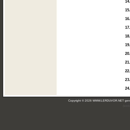
14
15
16
17
18
19
20
21
22
23
24
Copyright © 2026 WWW.LERDUVOR.NET ge
(leir