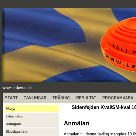
www.lerduvor.net
START
TÄVLINGAR
TRÄNING
RESULTAT
PROGRAMVARA
Sidenfejden Kval/SM-kval 1
Meny:
Information
Anmälan
Deltagare
Skjutlagslista
Anmälan till denna tävling stängdes 10.0