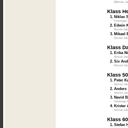
Billeruds J
Klass He
1.
Niklas 
Föreningen
2.
Edwin 
Nimrod Jak
3.
Mikael 
Nimrod Jak
Klass D
1.
Erika N
Nimrod Jak
2.
Siv An
Nimrod Jak
Klass 5
1.
Peter K
Nimrod Jak
2.
Anders 
Nimrod Jak
3.
Navid B
Göteborgs P
4.
Krister
Nimrod Jak
Klass 6
1.
Stefan 