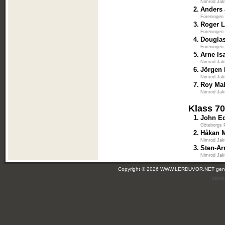
Nimrod Jak
2.
Anders
Föreningen
3.
Roger 
Föreningen
4.
Douglas
Föreningen
5.
Arne Is
Nimrod Jak
6.
Jörgen 
Nimrod Jak
7.
Roy Ma
Nimrod Jak
Klass 7
1.
John Ed
Göteborgs P
2.
Håkan 
Nimrod Jak
3.
Sten-A
Nimrod Jak
Copyright © 2026 WWW.LERDUVOR.NET ge
(leir