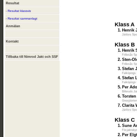
Resultat
- Resultat klassvis
- Resultat sammanlagt
Klass A
Anmälan
1.
Henrik
Järlövs Spo
Kontakt
Klass B
1.
Henrik 
Frillesås S
Tillbaka till Nimrod Jakt och SSF
2.
Sten-Ol
Frillesås S
3.
Stefan
Falköpings 
4.
Stefan 
Falköpings 
5.
Per Ado
Billeruds J
6.
Torste
Gnosjöorten
7.
Clarita
Järlövs Spo
Klass C
1.
Sune A
För.jaktskyt
2.
Per Elg