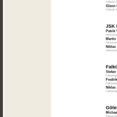
Frillesås 
Glenn 
Frillesås 
JSK 
Patrik
Jaktskytt
Martin
Jaktskytt
Niklas
Jaktskytt
Falk
Stefan
Falköping
Fredri
Falköping
Niklas
Falköping
Göte
Michae
Götene Sp