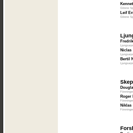
Kennet
Götene Sp
Leif E
Götene Sp
Ljun
Fredri
Ljungsarp
Niclas
Ljungsarp
Bertil 
Ljungsarp
Skep
Dougla
Föreninge
Roger
Föreninge
Niklas
Föreninge
Fors