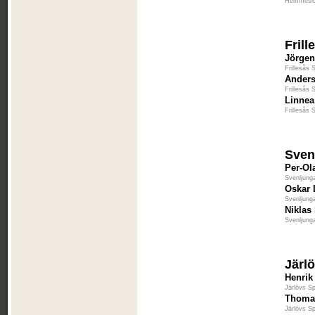
Hemmeslö
Fril
Jörgen
Frillesås 
Anders
Frillesås 
Linnea
Frillesås 
Sven
Per-Ol
Svenljung
Oskar L
Svenljung
Niklas
Svenljung
Järl
Henrik
Järlövs Sp
Thoma
Järlövs Sp