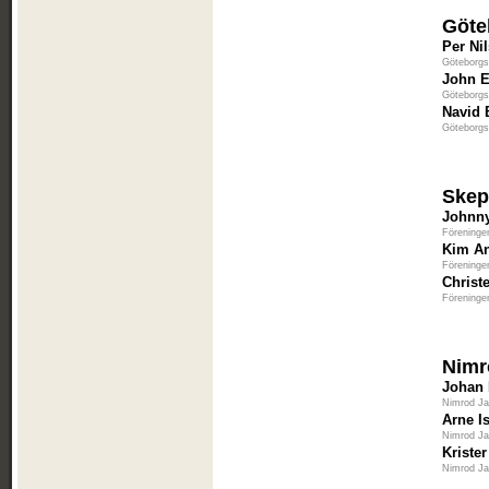
Göte
Per Ni
Göteborgs
John E
Göteborgs
Navid 
Göteborgs
Skep
Johnn
Föreninge
Kim A
Föreninge
Christ
Föreninge
Nimr
Johan
Nimrod J
Arne I
Nimrod J
Kriste
Nimrod J