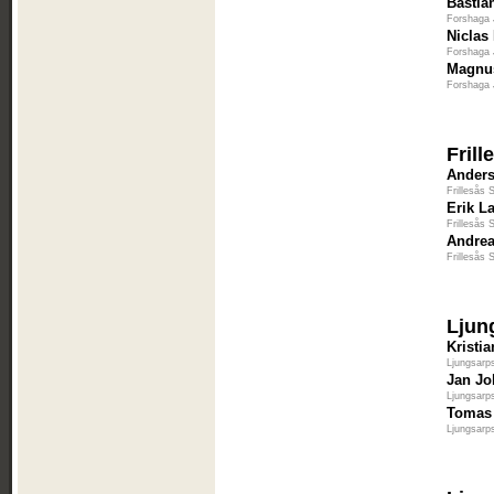
Bastia
Forshaga 
Niclas
Forshaga 
Magnus
Forshaga 
Fril
Ander
Frillesås 
Erik L
Frillesås 
Andre
Frillesås 
Ljun
Kristi
Ljungsarp
Jan J
Ljungsarp
Tomas
Ljungsarp