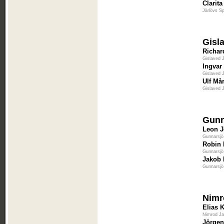
Clarit
Järlövs Sp
Gisl
Richar
Gislaved 
Ingvar
Gislaved 
Ulf Må
Gislaved 
Gunn
Leon 
Gunnarsjö
Robin 
Gunnarsjö
Jakob 
Gunnarsjö
Nimr
Elias 
Nimrod J
Jörgen