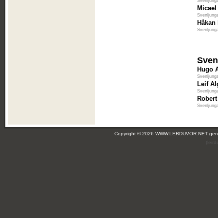
Svenljung
Micael
Svenljung
Håkan
Svenljung
Sven
Hugo 
Svenljung
Leif A
Svenljung
Robert
Svenljung
Copyright © 2026 WWW.LERDUVOR.NET ge
(leir