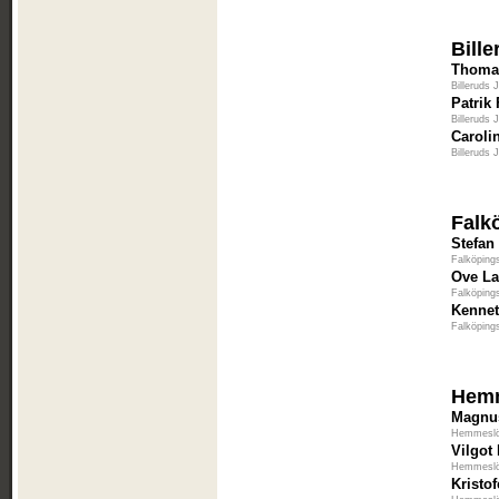
Bill
Thomas
Billeruds 
Patrik
Billeruds 
Caroli
Billeruds 
Falk
Stefan
Falköping
Ove L
Falköping
Kenne
Falköping
Hem
Magnu
Hemmeslö
Vilgot
Hemmeslö
Kristo