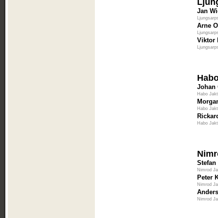
Ljun
Jan Wi
Ljungsarp
Arne O
Ljungsarp
Viktor
Ljungsarp
Habo
Johan
Habo Jakt
Morga
Habo Jakt
Rickar
Habo Jakt
Nimr
Stefan
Nimrod J
Peter 
Nimrod J
Anders
Nimrod J