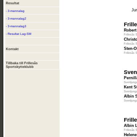
Resultat
Jur
- 3-mannalag
- 3-mannalag2
Fril
- 3-mannalag3
Robert
- Resultat Lag-SM
Frillesås 
Christ
Frillesås 
Sten-O
Kontakt
Frillesås 
Tillbaka till Frillesås
Sportskytteklubb
Sven
Pernil
Svenljung
Kent S
Svenljung
Albin 
Svenljung
Fril
Albin 
Frillesås 
Helene