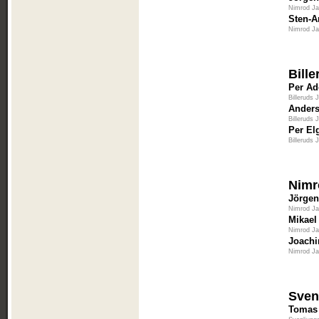
Nimrod J
Sten-A
Nimrod J
Bill
Per Ad
Billeruds 
Ander
Billeruds 
Per El
Billeruds 
Nimr
Jörgen
Nimrod J
Mikael
Nimrod J
Joachi
Nimrod J
Sven
Tomas