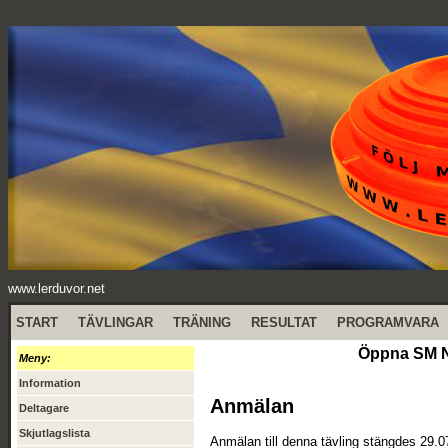
www.lerduvor.net
START
TÄVLINGAR
TRÄNING
RESULTAT
PROGRAMVARA
Öppna SM N
Meny:
Information
Anmälan
Deltagare
Skjutlagslista
Anmälan till denna tävling stängdes 29.0