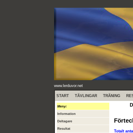
www.lerduvor.net
START
TÄVLINGAR
TRÄNING
RE
D
Meny:
Information
Förtec
Deltagare
Resultat
Totalt anta