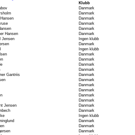
Klubb
ubov
Danmark
rsholm
Danmark
d Hansen
Danmark
Kruse
Danmark
Hansen
Danmark
ner Hansen
Danmark
l Jensen
Ingen klubb
ersen
Danmark
d
Ingen klubb
lsen
Danmark
en
Danmark
de
Danmark
n
Danmark
ner Gantriis
Danmark
sen
Danmark
Danmark
Danmark
en
Danmark
Danmark
nt Jensen
Danmark
ønbech
Danmark
cke
Ingen klubb
ninglund
Danmark
sen
Danmark
gersen
Danmark