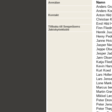
Namn
Anmälan
Anders Gr
Anders Ko
Anton Hil
Kontakt
Christian 
Emil Hild 
Tillbaka till Svegeråsens
Finn Flied
Jaktskytteklubb
Henrik Juu
Henry Ped
Janne Hvi
Jasper Nie
Jeppe Ols
Jesper Ja
Jørn Olse
Katja Flied
Kevin Han
Kurt Koed
Lars Holler
Lars Jens
Lone Mørk
Marcus be
Martin Gr
Mikkel Lø
Peter Dron
Peter Jen
Peter Thø