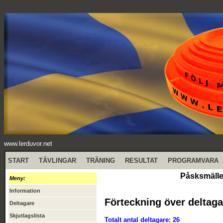
www.lerduvor.net
START
TÄVLINGAR
TRÄNING
RESULTAT
PROGRAMVARA
Påsksmälle
Meny:
Information
Förteckning över deltaga
Deltagare
Skjutlagslista
Totalt antal deltagare: 26