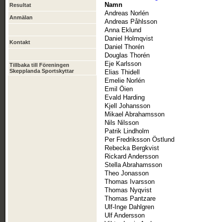
Namn
Resultat
Andreas Norlén
Anmälan
Andreas Påhlsson
Anna Eklund
Daniel Holmqvist
Kontakt
Daniel Thorén
Douglas Thorén
Eje Karlsson
Tillbaka till Föreningen
Skepplanda Sportskyttar
Elias Thidell
Emelie Norlén
Emil Öien
Evald Harding
Kjell Johansson
Mikael Abrahamsson
Nils Nilsson
Patrik Lindholm
Per Fredriksson Östlund
Rebecka Bergkvist
Rickard Andersson
Stella Abrahamsson
Theo Jonasson
Thomas Ivarsson
Thomas Nyqvist
Thomas Pantzare
Ulf-Inge Dahlgren
Ulf Andersson