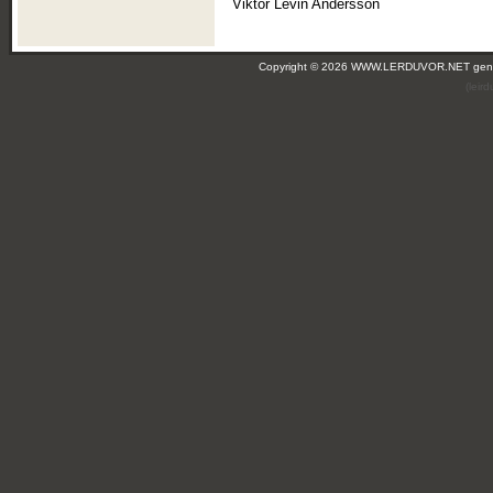
Viktor Levin Andersson
Copyright © 2026 WWW.LERDUVOR.NET ge
(leir