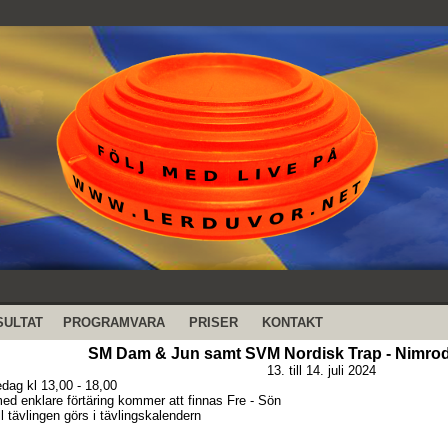
SULTAT
PROGRAMVARA
PRISER
KONTAKT
SM Dam & Jun samt SVM Nordisk Trap - Nimrod
13. till 14. juli 2024
edag kl 13,00 - 18,00
med enklare förtäring kommer att finnas Fre - Sön
l tävlingen görs i tävlingskalendern