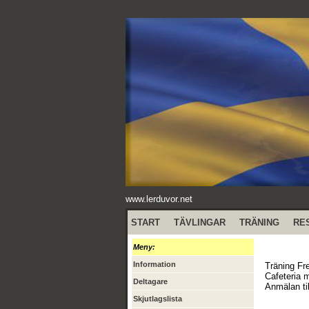
www.lerduvor.net
START
TÄVLINGAR
TRÄNING
RE
Meny:
Information
Träning Fr
Cafeteria 
Deltagare
Anmälan til
Skjutlagslista