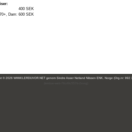
iser:
400 SEK
 70+, Dam:
600 SEK
ght © 2026 WWW.LERDUVOR.NET genom
Sindre Asser Netland Nilssen ENK, Norge (Org.nr: 992 
(leirdue-web-76c49c557b-2xvxg)