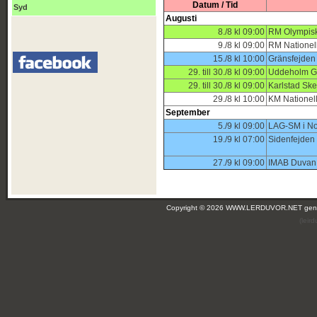
Datum / Tid
Syd
Augusti
8./8 kl 09:00
RM Olympisk
9./8 kl 09:00
RM Nationel
15./8 kl 10:00
Gränsfejden
29. till 30./8 kl 09:00
Uddeholm 
29. till 30./8 kl 09:00
Karlstad Ske
29./8 kl 10:00
KM Nationel
September
5./9 kl 09:00
LAG-SM i No
19./9 kl 07:00
Sidenfejden
27./9 kl 09:00
IMAB Duvan
Copyright © 2026 WWW.LERDUVOR.NET ge
(leir