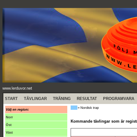
www.lerduvor.net
START
TÄVLINGAR
TRÄNING
RESULTAT
PROGRAMVARA
= Nordisk trap
Välj en region:
Norr
Kommande tävlingar som är registr
Öst
Väst