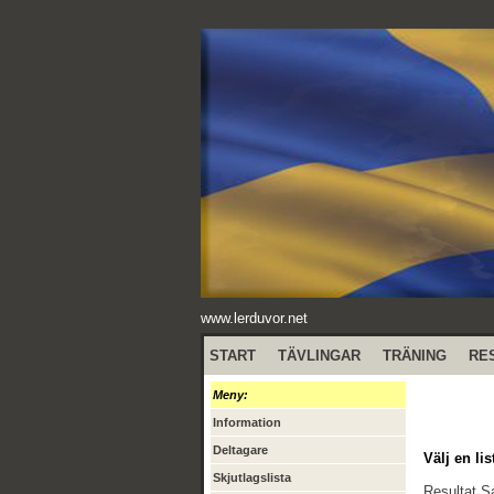
www.lerduvor.net
START
TÄVLINGAR
TRÄNING
RE
Meny:
Information
Deltagare
Välj en lis
Skjutlagslista
Resultat 