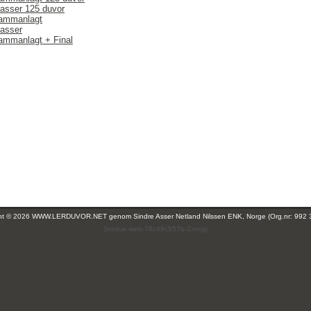
lasser 125 duvor
Sammanlagt
lasser
ammanlagt + Final
ght © 2026 WWW.LERDUVOR.NET genom
Sindre Asser Netland Nilssen ENK, Norge (Org.nr: 992 
(leirdue-web-76c49c557b-2xvxg)