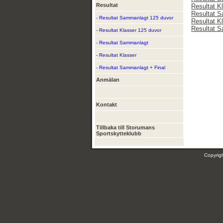
Resultat
Resultat K
Resultat 
- Resultat Sammanlagt 125 duvor
Resultat K
Resultat S
- Resultat Klasser 125 duvor
- Resultat Sammanlagt
- Resultat Klasser
- Resultat Sammanlagt + Final
Anmälan
Kontakt
Tillbaka till Storumans
Sportskytteklubb
Copyri