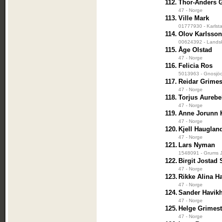
112.
Thor-Anders 
47 - Norge
113.
Ville Mark
01777930 - Karlsta
114.
Olov Karlsso
00624392 - Landsk
115.
Åge Olstad
47 - Norge
116.
Felicia Ros
5013963 - Gnosjöo
117.
Reidar Grime
47 - Norge
118.
Torjus Aureb
47 - Norge
119.
Anne Jorunn 
47 - Norge
120.
Kjell Hauglan
47 - Norge
121.
Lars Nyman
1548091 - Grums J
122.
Birgit Jostad
47 - Norge
123.
Rikke Alina H
47 - Norge
124.
Sander Havik
47 - Norge
125.
Helge Grimes
47 - Norge