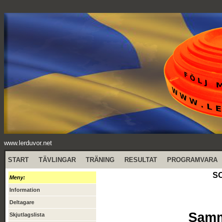
www.lerduvor.net
START
TÄVLINGAR
TRÄNING
RESULTAT
PROGRAMVARA
SO
Meny:
Information
Deltagare
Samma
Skjutlagslista