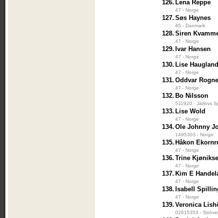
126.
Lena Reppe
47 - Norge
127.
Søs Haynes
45 - Danmark
128.
Siren Kvamm
47 - Norge
129.
Ivar Hansen
47 - Norge
130.
Lise Hauglan
47 - Norge
131.
Oddvar Rogn
47 - Norge
132.
Bo Nilsson
511920 - Järlövs S
133.
Lise Wold
47 - Norge
134.
Ole Johnny J
1495303 - Norge
135.
Håkon Ekornr
47 - Norge
136.
Trine Kjøniks
47 - Norge
137.
Kim E Handel
47 - Norge
138.
Isabell Spilli
47 - Norge
139.
Veronica Lish
02615353 - Strövel