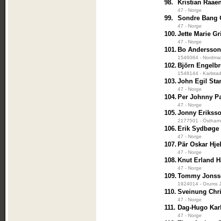
98.
Kristian Raae
47 - Norge
99.
Sondre Bang 
47 - Norge
100.
Jette Marie G
47 - Norge
101.
Bo Andersso
1546064 - Nordmal
102.
Björn Engelb
1548144 - Karlstad
103.
John Egil Sta
47 - Norge
104.
Per Johnny P
47 - Norge
105.
Jonny Erikss
2177501 - Östhamm
106.
Erik Sydbøge
47 - Norge
107.
Pär Oskar Hje
47 - Norge
108.
Knut Erland 
47 - Norge
109.
Tommy Jonss
1924014 - Grums J
110.
Sveinung Chr
47 - Norge
111.
Dag-Hugo Kar
47 - Norge