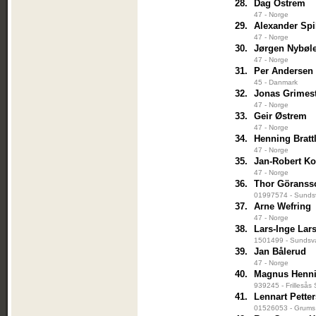
28.
Dag Östrem
47 - Norge
29.
Alexander Spi
47 - Norge
30.
Jørgen Nybøl
47 - Norge
31.
Per Andersen
45 - Danmark
32.
Jonas Grimes
47 - Norge
33.
Geir Østrem
47 - Norge
34.
Henning Bratt
47 - Norge
35.
Jan-Robert Ko
47 - Norge
36.
Thor Göranss
01997574 - Sundsv
37.
Arne Wefring
47 - Norge
38.
Lars-Inge Lar
1501499 - Sundsval
39.
Jan Bålerud
47 - Norge
40.
Magnus Henn
939245 - Frillesås
41.
Lennart Pette
01526053 - Grums 