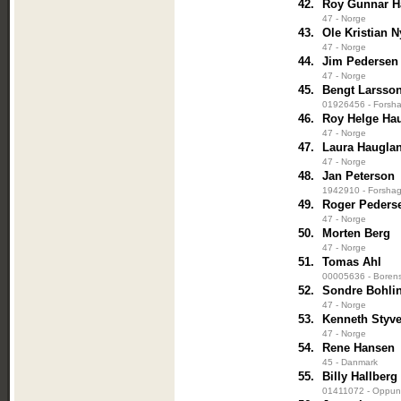
42.
Roy Gunnar H
47 - Norge
43.
Ole Kristian 
47 - Norge
44.
Jim Pedersen
47 - Norge
45.
Bengt Larsso
01926456 - Forsha
46.
Roy Helge Ha
47 - Norge
47.
Laura Haugla
47 - Norge
48.
Jan Peterson
1942910 - Forshag
49.
Roger Peders
47 - Norge
50.
Morten Berg
47 - Norge
51.
Tomas Ahl
00005636 - Borens
52.
Sondre Bohli
47 - Norge
53.
Kenneth Styv
47 - Norge
54.
Rene Hansen
45 - Danmark
55.
Billy Hallberg
01411072 - Oppund