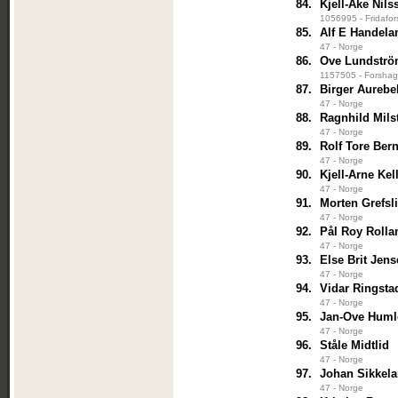
84.
Kjell-Åke Nils
1056995 - Fridafor
85.
Alf E Handela
47 - Norge
86.
Ove Lundstr
1157505 - Forshag
87.
Birger Aurebe
47 - Norge
88.
Ragnhild Mil
47 - Norge
89.
Rolf Tore Ber
47 - Norge
90.
Kjell-Arne Kel
47 - Norge
91.
Morten Grefsl
47 - Norge
92.
Pål Roy Rolla
47 - Norge
93.
Else Brit Jen
47 - Norge
94.
Vidar Ringsta
47 - Norge
95.
Jan-Ove Huml
47 - Norge
96.
Ståle Midtlid
47 - Norge
97.
Johan Sikkel
47 - Norge