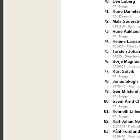
70.
Ove Løberg
47 - Norge
71.
Kuno Daniels
45 - Danmark
72.
Mats Söderst
1491118 - Storuma
73.
Rune Aukland
47 - Norge
74.
Helene Larss
961635 - Frillesås
75.
Torsten Joha
48235 - Gnosjöort
76.
Börje Magnus
1526017 - Karlstad
77.
Kurt Solvik
47 - Norge
78.
Jonas Skogh
1878449 - Forshag
79.
Geir Milstein
47 - Norge
80.
Svein Arild C
47 - Norge
81.
Kenneth Lille
47 - Norge
82.
Karl-Johan No
1130993 - Karlstad
83.
Påhl Forslun
1926492 - Forshag