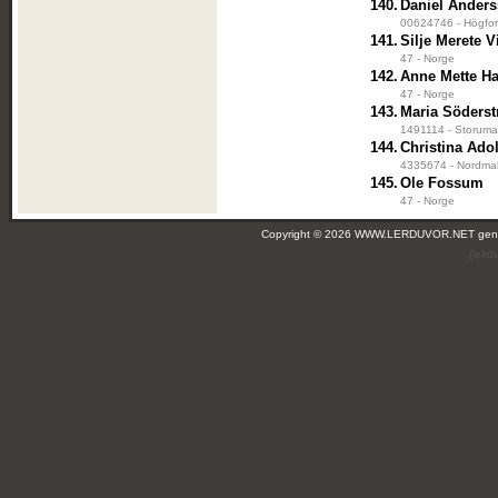
140.
Daniel Ander
00624746 - Högfors
141.
Silje Merete 
47 - Norge
142.
Anne Mette H
47 - Norge
143.
Maria Söderst
1491114 - Storuma
144.
Christina Ado
4335674 - Nordmal
145.
Ole Fossum
47 - Norge
Copyright © 2026 WWW.LERDUVOR.NET ge
(leir