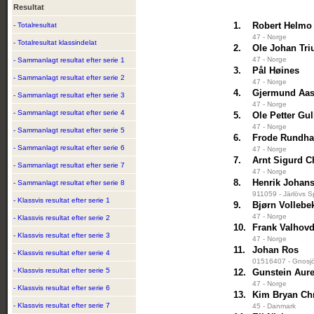
Resultat
1.
Robert Helmo
- Totalresultat
47 - Norge
- Totalresultat klassindelat
2.
Ole Johan Tri
47 - Norge
- Sammanlagt resultat efter serie 1
3.
Pål Høines
- Sammanlagt resultat efter serie 2
47 - Norge
4.
Gjermund Aa
- Sammanlagt resultat efter serie 3
47 - Norge
- Sammanlagt resultat efter serie 4
5.
Ole Petter Gu
47 - Norge
- Sammanlagt resultat efter serie 5
6.
Frode Rundh
- Sammanlagt resultat efter serie 6
47 - Norge
7.
Arnt Sigurd C
- Sammanlagt resultat efter serie 7
47 - Norge
8.
Henrik Johan
- Sammanlagt resultat efter serie 8
911059 - Järlövs S
- Klassvis resultat efter serie 1
9.
Bjørn Vollebe
47 - Norge
- Klassvis resultat efter serie 2
10.
Frank Valhov
- Klassvis resultat efter serie 3
47 - Norge
11.
Johan Ros
- Klassvis resultat efter serie 4
01516407 - Gnosjö
- Klassvis resultat efter serie 5
12.
Gunstein Aur
47 - Norge
- Klassvis resultat efter serie 6
13.
Kim Bryan Ch
- Klassvis resultat efter serie 7
45 - Danmark