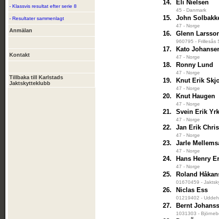
14.
Eli Nielsen
- Klassvis resultat efter serie 8
45 - Danmark
15.
John Solbakk
- Resultater sammenlagt
47 - Norge
Anmälan
16.
Glenn Larsso
960795 - Frillesås
17.
Kato Johanse
Kontakt
47 - Norge
18.
Ronny Lund
47 - Norge
Tillbaka till Karlstads
19.
Knut Erik Skj
Jaktskytteklubb
47 - Norge
20.
Knut Haugen
47 - Norge
21.
Svein Erik Yrk
47 - Norge
22.
Jan Erik Chri
47 - Norge
23.
Jarle Mellem
47 - Norge
24.
Hans Henry E
47 - Norge
25.
Roland Håkan
01670459 - Jaktsk
26.
Niclas Ess
01219402 - Uddeho
27.
Bernt Johans
1031303 - Björneb