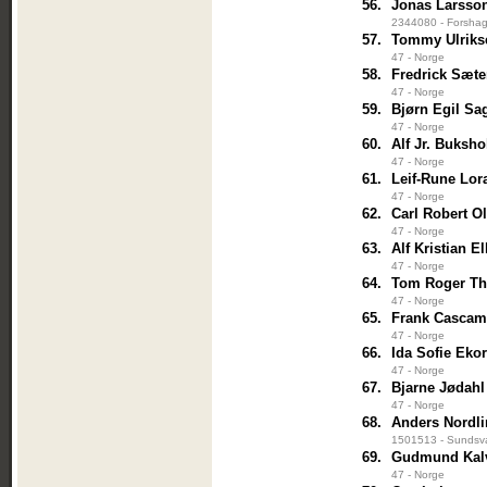
56.
Jonas Larsso
2344080 - Forshag
57.
Tommy Ulriks
47 - Norge
58.
Fredrick Sæte
47 - Norge
59.
Bjørn Egil Sa
47 - Norge
60.
Alf Jr. Buksho
47 - Norge
61.
Leif-Rune Lor
47 - Norge
62.
Carl Robert O
47 - Norge
63.
Alf Kristian E
47 - Norge
64.
Tom Roger Th
47 - Norge
65.
Frank Casca
47 - Norge
66.
Ida Sofie Eko
47 - Norge
67.
Bjarne Jødahl
47 - Norge
68.
Anders Nordli
1501513 - Sundsval
69.
Gudmund Kalv
47 - Norge