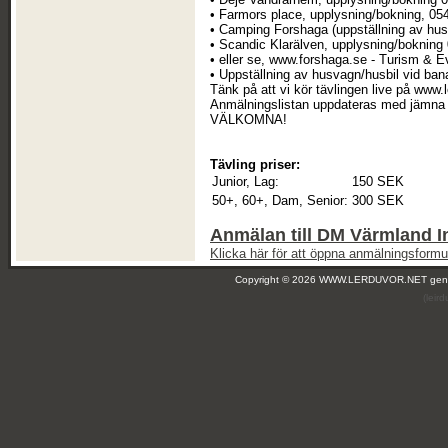
• Farmors place, upplysning/bokning, 05
• Camping Forshaga (uppställning av hus
• Scandic Klarälven, upplysning/bokning
• eller se, www.forshaga.se - Turism & 
• Uppställning av husvagn/husbil vid ba
Tänk på att vi kör tävlingen live på www.
Anmälningslistan uppdateras med jämna 
VÄLKOMNA!
Tävling priser:
Junior, Lag:
150 SEK
50+, 60+, Dam, Senior:
300 SEK
Anmälan till DM Värmland I
Klicka här för att öppna anmälningsformul
Copyright © 2026 WWW.LERDUVOR.NET ge
(leir