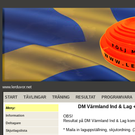
www.lerduvor.net
START
TÄVLINGAR
TRÄNING
RESULTAT
PROGRAMVARA
DM Värmland Ind & Lag +
Meny:
Information
OBS!
Resultat på DM Värmland Ind & Lag komme
Deltagare
* Maila in laguppställning, skjutordning. 
Skjutlagslista