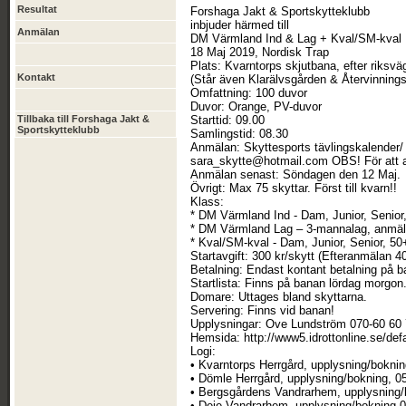
Resultat
Forshaga Jakt & Sportskytteklubb
inbjuder härmed till
Anmälan
DM Värmland Ind & Lag + Kval/SM-kval
18 Maj 2019, Nordisk Trap
Plats: Kvarntorps skjutbana, efter riksv
Kontakt
(Står även Klarälvsgården & Återvinningsc
Omfattning: 100 duvor
Duvor: Orange, PV-duvor
Tillbaka till Forshaga Jakt &
Starttid: 09.00
Sportskytteklubb
Samlingstid: 08.30
Anmälan: Skyttesports tävlingskalender/
sara_skytte@hotmail.com OBS! För att an
Anmälan senast: Söndagen den 12 Maj.
Övrigt: Max 75 skyttar. Först till kvarn!!
Klass:
* DM Värmland Ind - Dam, Junior, Senior
* DM Värmland Lag – 3-mannalag, anmäl s
* Kval/SM-kval - Dam, Junior, Senior, 5
Startavgift: 300 kr/skytt (Efteranmälan 40
Betalning: Endast kontant betalning på b
Startlista: Finns på banan lördag morgon
Domare: Uttages bland skyttarna.
Servering: Finns vid banan!
Upplysningar: Ove Lundström 070-60 60
Hemsida: http://www5.idrottonline.se/de
Logi:
• Kvarntorps Herrgård, upplysning/bokni
• Dömle Herrgård, upplysning/bokning, 
• Bergsgårdens Vandrarhem, upplysning/
• Deje Vandrarhem, upplysning/bokning 0