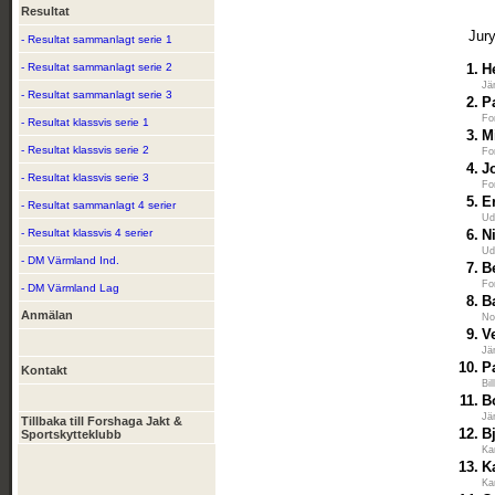
Resultat
Jur
- Resultat sammanlagt serie 1
- Resultat sammanlagt serie 2
1.
H
Jä
- Resultat sammanlagt serie 3
2.
P
Fo
- Resultat klassvis serie 1
3.
M
- Resultat klassvis serie 2
Fo
4.
J
- Resultat klassvis serie 3
Fo
5.
E
- Resultat sammanlagt 4 serier
Ud
- Resultat klassvis 4 serier
6.
N
Ud
- DM Värmland Ind.
7.
B
Fo
- DM Värmland Lag
8.
B
Anmälan
No
9.
V
Jä
10.
P
Kontakt
Bi
11.
B
Jä
Tillbaka till Forshaga Jakt &
12.
B
Sportskytteklubb
Ka
13.
K
Ka