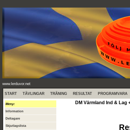
www.lerduvor.net
START
TÄVLINGAR
TRÄNING
RESULTAT
PROGRAMVARA
DM Värmland Ind & Lag +
Meny:
Information
Deltagare
Re
Skjutlagslista