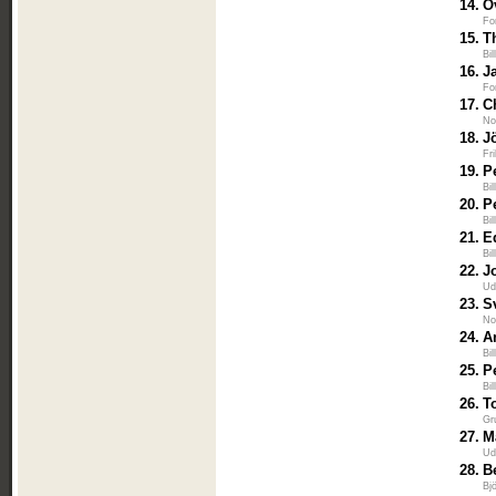
14.
O
Fo
15.
T
Bi
16.
J
Fo
17.
C
No
18.
J
Fr
19.
P
Bi
20.
P
Bi
21.
E
Bi
22.
J
Ud
23.
S
No
24.
A
Bi
25.
P
Bi
26.
T
Gr
27.
M
Ud
28.
B
Bj