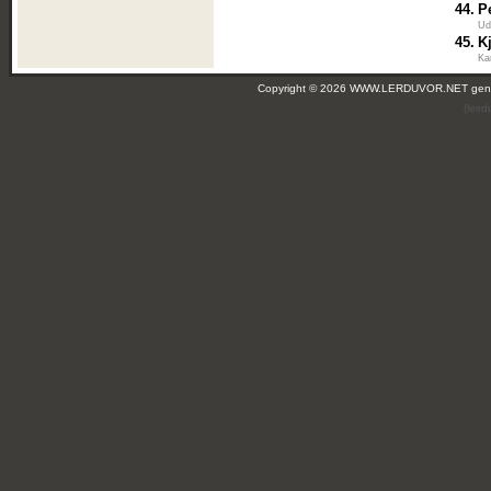
44.
P
Ud
45.
K
Ka
Copyright © 2026 WWW.LERDUVOR.NET ge
(leir