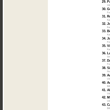
29.
P
Ud
30.
G
Fo
31.
R
Ka
32.
J
Ka
33.
B
Ka
34.
J
Fo
35.
V
Ka
36.
L
Gr
37.
D
Fo
38.
S
No
39.
A
Ud
40.
A
Bi
41.
A
Ud
42.
M
Ud
43.
C
Bi