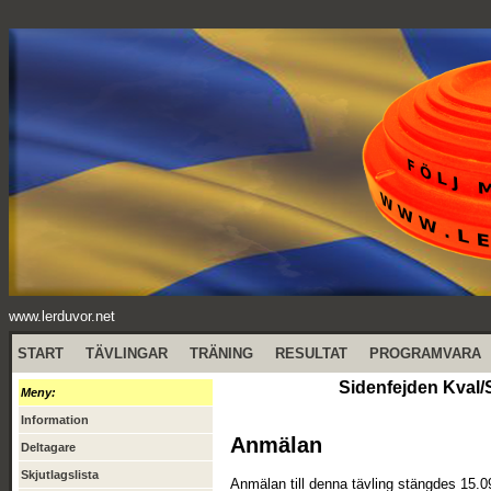
www.lerduvor.net
START
TÄVLINGAR
TRÄNING
RESULTAT
PROGRAMVARA
Sidenfejden Kval/
Meny:
Information
Anmälan
Deltagare
Skjutlagslista
Anmälan till denna tävling stängdes 15.0