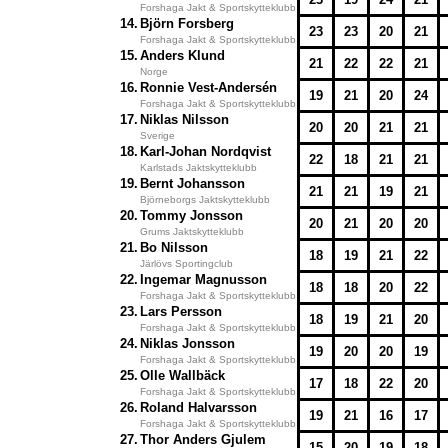
Forshaga Jakt & Sportskytteklubb
14.
Björn Forsberg
23
23
20
21
Forshaga Jakt & Sportskytteklubb
15.
Anders Klund
21
22
22
21
Norge
16.
Ronnie Vest-Andersén
19
21
20
24
Forshaga Jakt & Sportskytteklubb
17.
Niklas Nilsson
20
20
21
21
Sverige
18.
Karl-Johan Nordqvist
22
18
21
21
Karlstads Jaktskytteklubb
19.
Bernt Johansson
21
21
19
21
Björneborgs Jaktskytteklubb
20.
Tommy Jonsson
20
21
20
20
Grums Jaktskytteklubb
21.
Bo Nilsson
18
19
21
22
Järlövs Sportingclub
22.
Ingemar Magnusson
18
18
20
22
Forshaga Jakt & Sportskytteklubb
23.
Lars Persson
18
19
21
20
Forshaga Jakt & Sportskytteklubb
24.
Niklas Jonsson
19
20
20
19
Forshaga Jakt & Sportskytteklubb
25.
Olle Wallbäck
17
18
22
20
Forshaga Jakt & Sportskytteklubb
26.
Roland Halvarsson
19
21
16
17
Forshaga Jakt & Sportskytteklubb
27.
Thor Anders Gjulem
15
20
19
18