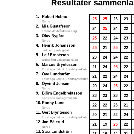
Resultater sammenla
1.
Robert Helmo
25
25
23
23
Norge
2.
Mia Gustafsson
24
25
24
22
Tranås Jaktvårdsförening
3.
Olav Nygård
25
22
24
23
Norge
4.
Henrik Johansson
25
21
25
22
Järlövs Sportingclub
5.
Leif Ernstsson
23
24
24
22
Gullspång Jaktskytteklubb
6.
Marcus Bryntesson
21
24
25
22
Forshaga Jakt & Sportskytteklubb
7.
Ove Lundström
21
22
24
24
Forshaga Jakt & Sportskytteklubb
8.
Öyvind Jensen
20
24
25
22
Norge
9.
Björn Engelbrektsson
23
23
23
22
Karlstads Jaktskytteklubb
10.
Ronny Lund
22
22
23
21
Norge
11.
Gert Bryntesson
20
21
22
24
Forshaga Jakt & Sportskytteklubb
12.
Jan Bålerud
21
19
25
22
Norge
13.
Sara Lundström
23
19
24
21