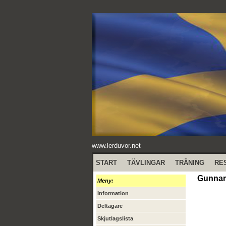
www.lerduvor.net
START
TÄVLINGAR
TRÄNING
RE
Gunnar 
Meny:
Information
Deltagare
Skjutlagslista