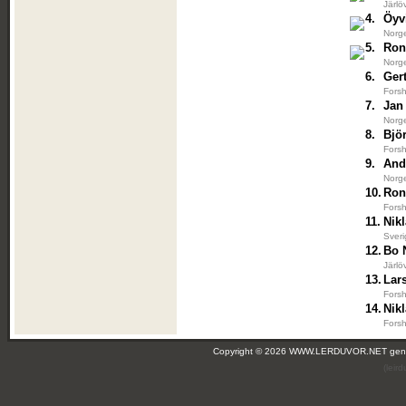
Järlö
4.
Öyv
Norg
5.
Ron
Norg
6.
Ger
Forsh
7.
Jan
Norg
8.
Bjö
Forsh
9.
And
Norg
10.
Ron
Forsh
11.
Nik
Sver
12.
Bo 
Järlö
13.
Lar
Forsh
14.
Nik
Forsh
Copyright © 2026 WWW.LERDUVOR.NET ge
(leir