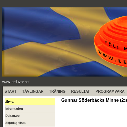
www.lerduvor.net
START
TÄVLINGAR
TRÄNING
RESULTAT
PROGRAMVARA
Gunnar Söderbäcks Minne (2:a 
Meny:
Information
Deltagare
Skjutlagslista