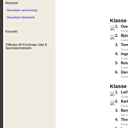
Resultat
- Resultater sammenlagt
- Resultater klassedelt
Klasse
1.
Ove
Forsh
Kontakt
2.
Bjö
Karls
3.
Tom
Tillbaka till Forshaga Jakt &
Sportskytteklubb
Grum
4.
Ing
Forsh
5.
Rol
Forsh
6.
Dan
Forsh
Klasse
1.
Lei
Gulls
2.
Kar
Karls
3.
Ber
Björn
4.
Tho
Norg