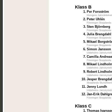
Klass B
1.
Per Forsström
Hisingens Jaktvårdskre
2.
Peter Uhlén
Föreningen Skepplanda 
3.
Sten Björnberg
Föreningen Skepplanda 
4.
Julia Brengdahl
Föreningen Skepplanda 
5.
Mikael Borgstr
Föreningen Skepplanda 
6.
Simon Jansson
Uddeholms Jaktskyttek
7.
Camilla Andrea
Föreningen Skepplanda 
8.
Mikael Lindhol
Uddeholms Jaktskyttek
9.
Robert Lindhol
Uddeholms Jaktskyttek
10.
Jesper Brengda
Skepplanda Skyttefören
11.
Jenny Lundh
Uddeholms Jaktskyttek
12.
Jan-Erik Dahlgr
Föreningen Skepplanda 
Klass C
1.
Thomas Ivarsso