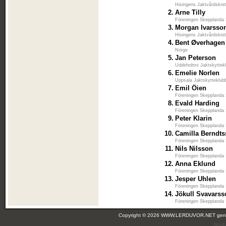
Hisingens Jaktvårdskre
2.
Arne Tilly
Föreningen Skepplanda 
3.
Morgan Ivarsso
Hisingens Jaktvårdskre
4.
Bent Øverhagen
Norge
5.
Jan Peterson
Uddeholms Jaktskyttek
6.
Emelie Norlen
Uppsala Jaktskytteklub
7.
Emil Öien
Föreningen Skepplanda 
8.
Evald Harding
Föreningen Skepplanda 
9.
Peter Klarin
Föreningen Skepplanda 
10.
Camilla Berndt
Föreningen Skepplanda 
11.
Nils Nilsson
Föreningen Skepplanda 
12.
Anna Eklund
Föreningen Skepplanda 
13.
Jesper Uhlen
Föreningen Skepplanda 
14.
Jökull Svavars
Föreningen Skepplanda 
Copyright © 2026 WWW.LERDUVOR.NET ge
(leir