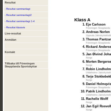
Resultat
- Resultat sammanlagt
- Resultat sammanlagt2
Klass A
- Resultat sammanlagt 1-4
1.
Eje Carlsson
- Resultat klassvis
Föreningen Skepplanda 
2.
Andreas Norlen
Live-resultat
Uppsala Jaktskytteklub
3.
Thomas Pantza
Anmälan
Föreningen Skepplanda 
4.
Rickard Anders
Föreningen Skepplanda 
Kontakt
5.
Jan Øivind Joh
Norge
6.
Morten Bergers
Tillbaka till Föreningen
Norge
Skepplanda Sportskyttar
7.
Robin Lindhol
Uddeholms Jaktskyttek
8.
Terje Stokkebek
Norge
9.
Daniel Holmqvis
Föreningen Skepplanda 
10.
Patrik Lindholm
Uddeholms Jaktskyttek
11.
Rachelle Wolff
Norge
12.
Jan Egil Rosvol
Norge