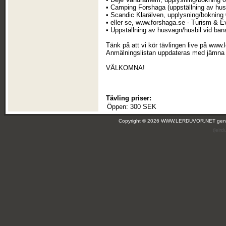
• Camping Forshaga (uppställning av hus
• Scandic Klarälven, upplysning/bokning
• eller se, www.forshaga.se - Turism & 
• Uppställning av husvagn/husbil vid ba
Tänk på att vi kör tävlingen live på www.
Anmälningslistan uppdateras med jämna 
VÄLKOMNA!
Tävling priser:
Öppen:
300 SEK
Copyright © 2026 WWW.LERDUVOR.NET ge
(leir