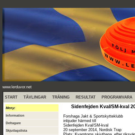
www.lerduvor.net
START
TÄVLINGAR
TRÄNING
RESULTAT
PROGRAMVARA
Sidenfejden Kval/SM-kval 2
Meny:
Information
Forshaga Jakt & Sportskytteklubb
inbjuder härmed till
Deltagare
Sidenfejden Kval/SM-kval
20 september 2014, Nordisk Trap
Skjutlagslista
Plats: Kvarntorps skjutbana, efter riksv