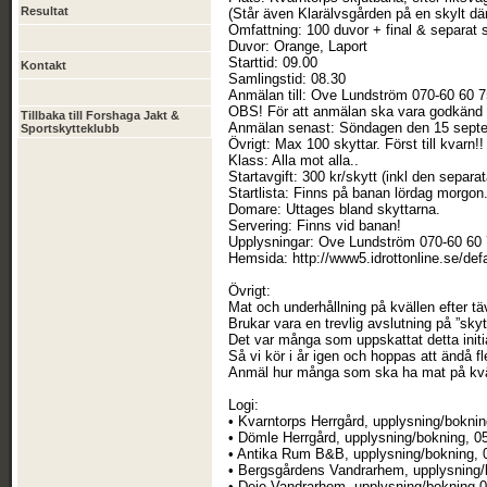
Resultat
(Står även Klarälvsgården på en skylt där
Omfattning: 100 duvor + final & separat 
Duvor: Orange, Laport
Starttid: 09.00
Kontakt
Samlingstid: 08.30
Anmälan till: Ove Lundström 070-60 60 7
OBS! För att anmälan ska vara godkänd kr
Tillbaka till Forshaga Jakt &
Anmälan senast: Söndagen den 15 septe
Sportskytteklubb
Övrigt: Max 100 skyttar. Först till kvarn!!
Klass: Alla mot alla..
Startavgift: 300 kr/skytt (inkl den separ
Startlista: Finns på banan lördag morgon
Domare: Uttages bland skyttarna.
Servering: Finns vid banan!
Upplysningar: Ove Lundström 070-60 60
Hemsida: http://www5.idrottonline.se/de
Övrigt:
Mat och underhållning på kvällen efter täv
Brukar vara en trevlig avslutning på ”sky
Det var många som uppskattat detta initia
Så vi kör i år igen och hoppas att ändå fle
Anmäl hur många som ska ha mat på kväl
Logi:
• Kvarntorps Herrgård, upplysning/bokni
• Dömle Herrgård, upplysning/bokning, 
• Antika Rum B&B, upplysning/bokning,
• Bergsgårdens Vandrarhem, upplysning/
• Deje Vandrarhem, upplysning/bokning 0