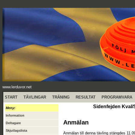
www.lerduvor.net
START
TÄVLINGAR
TRÄNING
RESULTAT
PROGRAMVARA
Sidenfejden Kval/
Meny:
Information
Anmälan
Deltagare
Skjutlagslista
Anmälan till denna tävling stängdes 11.0