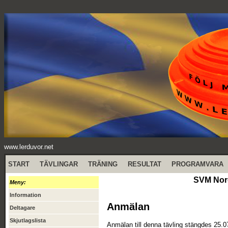
www.lerduvor.net
START
TÄVLINGAR
TRÄNING
RESULTAT
PROGRAMVARA
SVM Nord
Meny:
Information
Anmälan
Deltagare
Skjutlagslista
Anmälan till denna tävling stängdes 25.0