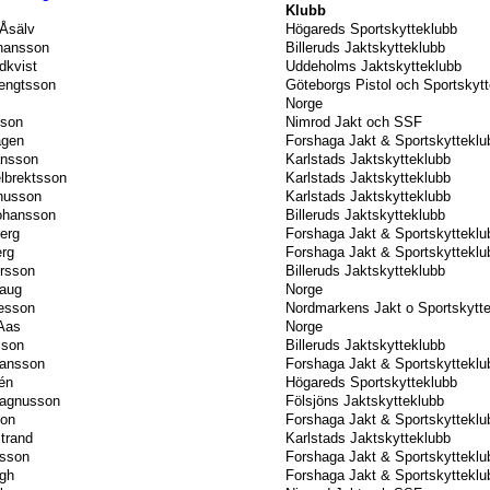
Klubb
 Åsälv
Högareds Sportskytteklubb
hansson
Billeruds Jaktskytteklubb
dkvist
Uddeholms Jaktskytteklubb
engtsson
Göteborgs Pistol och Sportskyt
Norge
sson
Nimrod Jakt och SSF
agen
Forshaga Jakt & Sportskytteklu
ansson
Karlstads Jaktskytteklubb
lbrektsson
Karlstads Jaktskytteklubb
nusson
Karlstads Jaktskytteklubb
Johansson
Billeruds Jaktskytteklubb
berg
Forshaga Jakt & Sportskytteklu
erg
Forshaga Jakt & Sportskytteklu
rsson
Billeruds Jaktskytteklubb
haug
Norge
tesson
Nordmarkens Jakt o Sportskytt
Aas
Norge
sson
Billeruds Jaktskytteklubb
hansson
Forshaga Jakt & Sportskytteklu
én
Högareds Sportskytteklubb
agnusson
Fölsjöns Jaktskytteklubb
son
Forshaga Jakt & Sportskytteklu
trand
Karlstads Jaktskytteklubb
lsson
Forshaga Jakt & Sportskytteklu
gh
Forshaga Jakt & Sportskytteklu