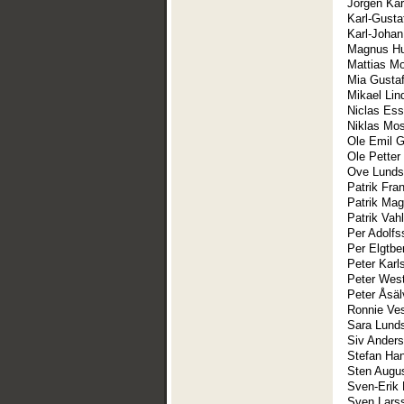
Jörgen Kar
Karl-Gusta
Karl-Johan
Magnus Hu
Mattias M
Mia Gusta
Mikael Lin
Niclas Ess
Niklas Mo
Ole Emil 
Ole Petter
Ove Lunds
Patrik Fra
Patrik Mag
Patrik Vah
Per Adolfs
Per Elgtbe
Peter Karl
Peter West
Peter Åsäl
Ronnie Ve
Sara Lund
Siv Ander
Stefan Ha
Sten Augu
Sven-Erik 
Sven Lars