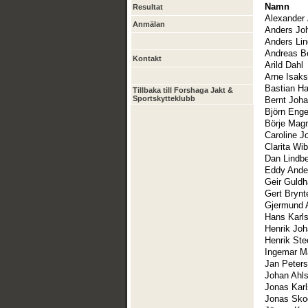
Namn
Resultat
Alexander
Anmälan
Anders Jo
Anders Lin
Andreas B
Kontakt
Arild Dahl
Arne Isak
Bastian H
Tillbaka till Forshaga Jakt &
Sportskytteklubb
Bernt Joh
Björn Enge
Börje Mag
Caroline 
Clarita Wi
Dan Lindb
Eddy Ande
Geir Guld
Gert Bryn
Gjermund 
Hans Karl
Henrik Jo
Henrik Ste
Ingemar M
Jan Peter
Johan Ahls
Jonas Kar
Jonas Sko