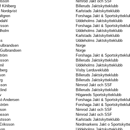
lsson
Nimrod Jakt och SSF
f Kihlberg
Billeruds Jaktskytteklubb
 Nordqvist
Karlstads Jaktskytteklubb
ltgren
Forshaga Jakt & Sportskytteklu
odahl
Uddeholms Jaktskytteklubb
fsson
Forshaga Jakt & Sportskytteklu
dholm
Uddeholms Jaktskytteklubb
Karlstads Jaktskytteklubb
ss
Uddeholms Jaktskytteklubb
Gulbrandsen
Norge
 Gulbrandsen
Norge
tröm
Forshaga Jakt & Sportskytteklu
nsson
Billeruds Jaktskytteklubb
nil
Uddeholms Jaktskytteklubb
lberg
Visby Lerduveklubb
son
Billeruds Jaktskytteklubb
rg
Billeruds Jaktskytteklubb
sson
Nimrod Jakt och SSF
lind
Billeruds Jaktskytteklubb
v
Högareds Sportskytteklubb
st-Andersen
Forshaga Jakt & Sportskytteklu
ström
Forshaga Jakt & Sportskytteklu
sson
Nimrod Jakt och SSF
nsson
Nimrod Jakt och SSF
stsson
Karlstads Jaktskytteklubb
Eriksson
Nordmarkens Jakt o Sportskytt
son
Uddeholms Jaktskytteklubb