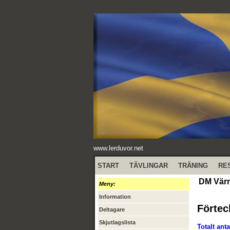
www.lerduvor.net
START
TÄVLINGAR
TRÄNING
RE
DM Värm
Meny:
Information
Förtec
Deltagare
Skjutlagslista
Totalt anta