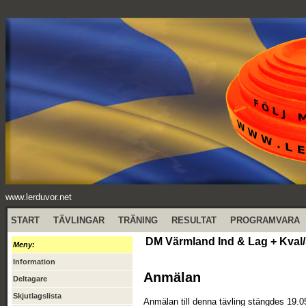
www.lerduvor.net
START
TÄVLINGAR
TRÄNING
RESULTAT
PROGRAMVARA
DM Värmland Ind & Lag + Kval/
Meny:
Information
Anmälan
Deltagare
Skjutlagslista
Anmälan till denna tävling stängdes 19.0