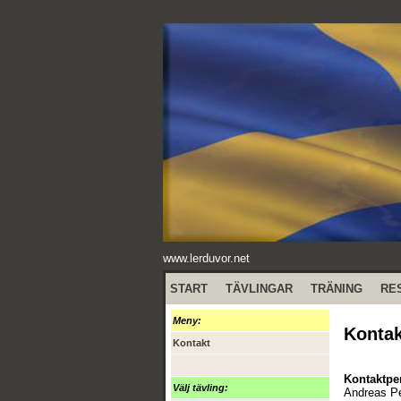
www.lerduvor.net
START
TÄVLINGAR
TRÄNING
RE
Meny:
Kontak
Kontakt
Kontaktpe
Välj tävling:
Andreas Pe