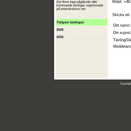
Mobil: +4
Det finns inga pågående eller
kommande tävlingar registrerade
på www.lerduvor.net
Skicka ett 
Tidigare tävlingar:
Ditt namn:
2026
Din e-post
2025
Tävling/D
Meddeland
Copyri