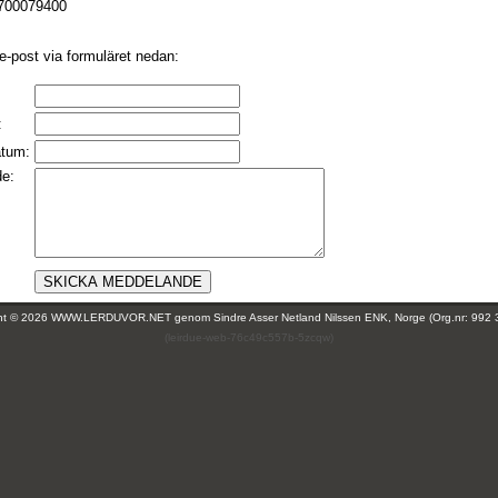
6700079400
e-post via formuläret nedan:
:
atum:
e:
ght © 2026 WWW.LERDUVOR.NET genom
Sindre Asser Netland Nilssen ENK, Norge (Org.nr: 992 
(leirdue-web-76c49c557b-5zcqw)