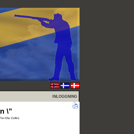
INLOGGNING
n \"
er-Ola Collin)