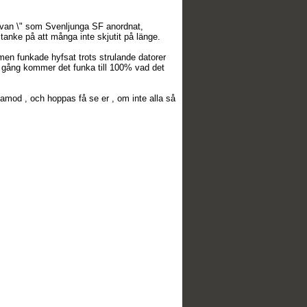
nkduvan \" som Svenljunga SF anordnat,
tanke på att många inte skjutit på länge.
 men funkade hyfsat trots strulande datorer
ta gång kommer det funka till 100% vad det
amod , och hoppas få se er , om inte alla så