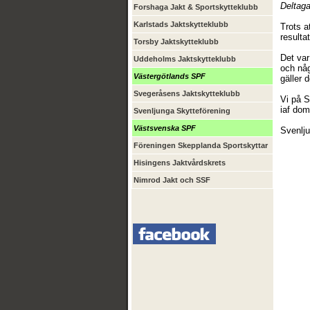
Deltag
Forshaga Jakt & Sportskytteklubb
Karlstads Jaktskytteklubb
Trots a
resulta
Torsby Jaktskytteklubb
Det var
Uddeholms Jaktskytteklubb
och någ
Västergötlands SPF
gäller 
Svegeråsens Jaktskytteklubb
Vi på S
iaf dom
Svenljunga Skytteförening
Västsvenska SPF
Svenlj
Föreningen Skepplanda Sportskyttar
Hisingens Jaktvårdskrets
Nimrod Jakt och SSF