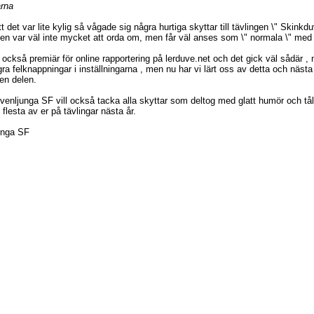
arna
tt det var lite kylig så vågade sig några hurtiga skyttar till tävlingen \" Ski
ten var väl inte mycket att orda om, men får väl anses som \" normala \" med 
 också premiär för online rapportering på lerduve.net och det gick väl sådär ,
ra felknappningar i inställningarna , men nu har vi lärt oss av detta och näs
den delen.
venljunga SF vill också tacka alla skyttar som deltog med glatt humör och tål
 flesta av er på tävlingar nästa år.
unga SF