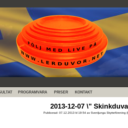
SULTAT
PROGRAMVARA
PRISER
KONTAKT
2013-12-07 \" Skinkduva
Publicerad: 07.12.2013 kl 19:54 av Svenljunga Skytteförening (P