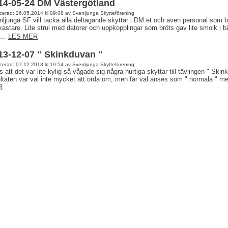
14-05-24 DM Västergötland
cerad: 26.05.2014 kl 09:08 av Svenljunga Skytteförening
ljunga SF vill tacka alla deltagande skyttar i DM:et och även personal som 
astare. Lite strul med datorer och uppkopplingar som bröts gav lite smolk i 
...
LES MER
13-12-07 " Skinkduvan "
cerad: 07.12.2013 kl 19:54 av Svenljunga Skytteförening
s att det var lite kylig så vågade sig några hurtiga skyttar till tävlingen " S
ltaten var väl inte mycket att orda om, men får väl anses som " normala " med
R