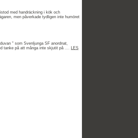
bistod med handräckning i kök och
bägaren, men påverkade tydligen inte humöret
kinkduvan " som Svenljunga SF anordnat,
 tanke på att många inte skjutit på ....
LES