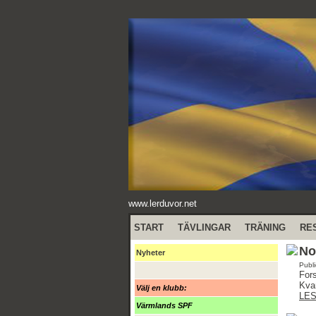
www.lerduvor.net
START
TÄVLINGAR
TRÄNING
RE
No
Nyheter
Publ
Fors
Kvar
Välj en klubb:
LE
Värmlands SPF