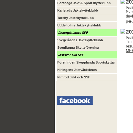
20
Forshaga Jakt & Sportskytteklubb
Publi
Karlstads Jaktskytteklubb
Sven
duvk
Torsby Jaktskytteklubb
p�.
Uddeholms Jaktskytteklubb
20
Västergötlands SPF
Publi
Svegeråsens Jaktskytteklubb
Trot
resu
Svenljunga Skytteförening
ME
Västsvenska SPF
Föreningen Skepplanda Sportskyttar
Hisingens Jaktvårdskrets
Nimrod Jakt och SSF