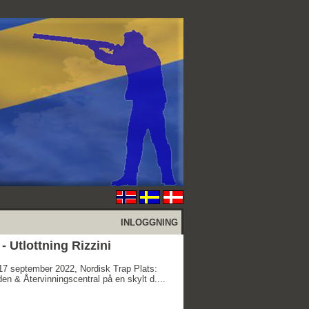
INLOGGNING
 Utlottning Rizzini
 17 september 2022, Nordisk Trap Plats:
en & Återvinningscentral på en skylt d....