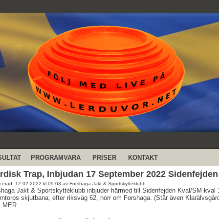
SULTAT
PROGRAMVARA
PRISER
KONTAKT
rdisk Trap, Inbjudan 17 September 2022 Sidenfejden -
icerad: 12.02.2022 kl 09:03 av Forshaga Jakt & Sportskytteklubb
haga Jakt & Sportskytteklubb inbjuder härmed till Sidenfejden Kval/SM-kval
ntorps skjutbana, efter riksväg 62, norr om Forshaga. (Står även Klarälvsgård
S MER