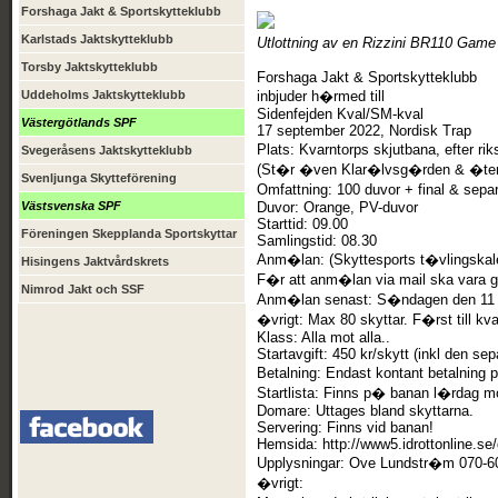
Forshaga Jakt & Sportskytteklubb
Karlstads Jaktskytteklubb
Utlottning av en Rizzini BR110 Gam
Torsby Jaktskytteklubb
Forshaga Jakt & Sportskytteklubb
inbjuder h�rmed till
Uddeholms Jaktskytteklubb
Sidenfejden Kval/SM-kval
Västergötlands SPF
17 september 2022, Nordisk Trap
Plats: Kvarntorps skjutbana, efter r
Svegeråsens Jaktskytteklubb
(St�r �ven Klar�lvsg�rden & �tervi
Svenljunga Skytteförening
Omfattning: 100 duvor + final & sepa
Duvor: Orange, PV-duvor
Västsvenska SPF
Starttid: 09.00
Föreningen Skepplanda Sportskyttar
Samlingstid: 08.30
Anm�lan: (Skyttesports t�vlingskal
Hisingens Jaktvårdskrets
F�r att anm�lan via mail ska vara g
Nimrod Jakt och SSF
Anm�lan senast: S�ndagen den 11 
�vrigt: Max 80 skyttar. F�rst till kva
Klass: Alla mot alla..
Startavgift: 450 kr/skytt (inkl den se
Betalning: Endast kontant betalning
Startlista: Finns p� banan l�rdag m
Domare: Uttages bland skyttarna.
Servering: Finns vid banan!
Hemsida: http://www5.idrottonline.se
Upplysningar: Ove Lundstr�m 070-6
�vrigt: