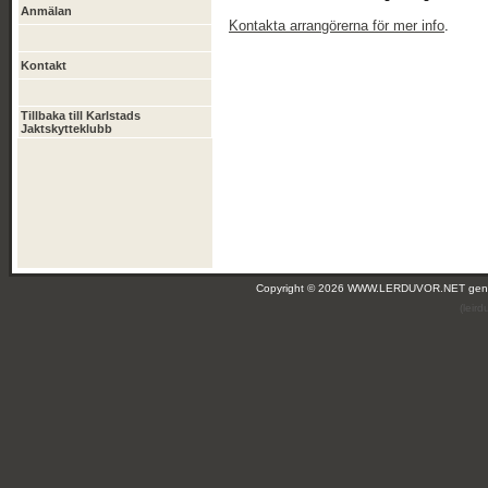
Anmälan
Kontakta arrangörerna för mer info
.
Kontakt
Tillbaka till Karlstads
Jaktskytteklubb
Copyright © 2026 WWW.LERDUVOR.NET ge
(leir