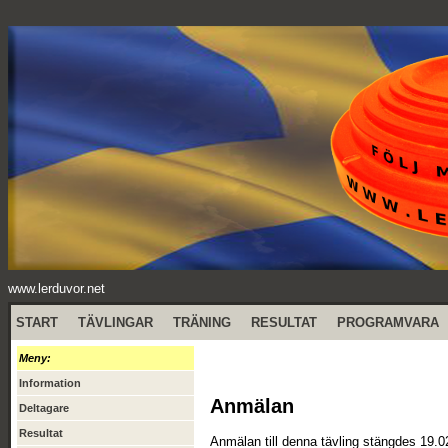
www.lerduvor.net
START
TÄVLINGAR
TRÄNING
RESULTAT
PROGRAMVARA
Meny:
Information
Anmälan
Deltagare
Resultat
Anmälan till denna tävling stängdes 19.0