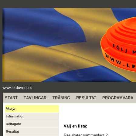
www.lerduvor.net
START
TÄVLINGAR
TRÄNING
RESULTAT
PROGRAMVARA
Meny:
Information
Deltagare
Välj en lista:
Resultat
Resultater sammenlagt 2