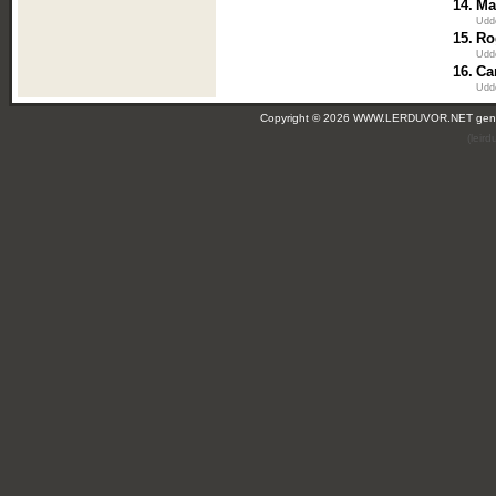
14.
Ma
Udd
15.
Ro
Udd
16.
Ca
Udd
Copyright © 2026 WWW.LERDUVOR.NET ge
(leir