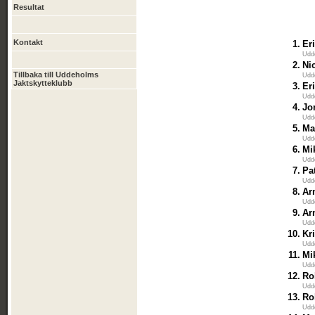
Resultat
Kontakt
1.
Er
Udd
2.
Ni
Tillbaka till Uddeholms
Udd
Jaktskytteklubb
3.
Er
Udd
4.
Jo
Udd
5.
Ma
Udd
6.
Mi
Udd
7.
Pa
Udd
8.
Ar
Udd
9.
Ar
Udd
10.
Kr
Udd
11.
Mi
Udd
12.
Ro
Udd
13.
Ro
Udd