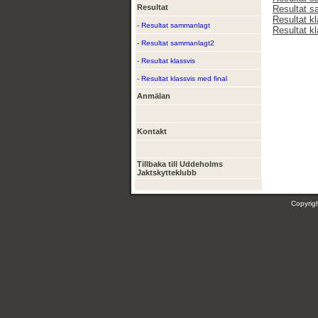
Resultat
Resultat 
Resultat k
- Resultat sammanlagt
Resultat kl
- Resultat sammanlagt2
- Resultat klassvis
- Resultat klassvis med final
Anmälan
Kontakt
Tillbaka till Uddeholms
Jaktskytteklubb
Copyri