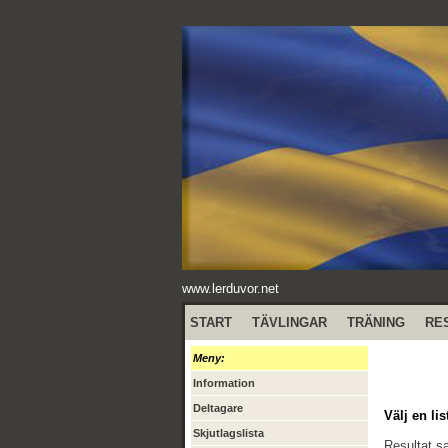
www.lerduvor.net
START
TÄVLINGAR
TRÄNING
RE
Meny:
Information
Deltagare
Välj en lis
Skjutlagslista
Resultat 