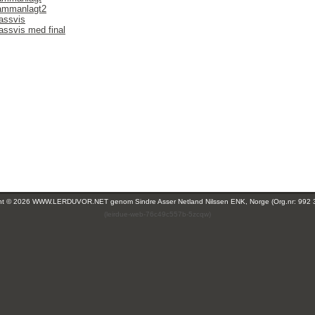
sammanlagt2
lassvis
assvis med final
ght © 2026 WWW.LERDUVOR.NET genom
Sindre Asser Netland Nilssen ENK, Norge (Org.nr: 992 
(leirdue-web-76c49c557b-5zcqw)