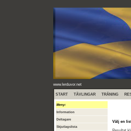
www.lerduvor.net
START
TÄVLINGAR
TRÄNING
RE
Meny:
Information
Deltagare
Välj en lis
Skjutlagslista
Resultat k