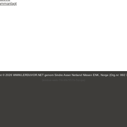
sammanlagt
ght © 2026 WWW.LERDUVOR.NET genom
Sindre Asser Netland Nilssen ENK, Norge (Org.nr: 992 
(leirdue-web-76c49c557b-5zcqw)