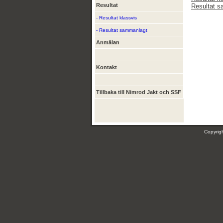
Resultat
Resultat 
- Resultat klassvis
- Resultat sammanlagt
Anmälan
Kontakt
Tillbaka till Nimrod Jakt och SSF
Copyri