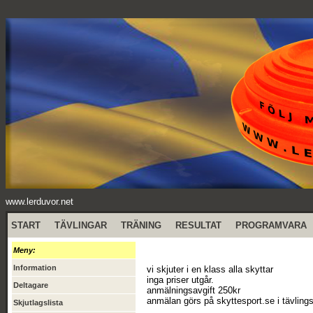
www.lerduvor.net
START
TÄVLINGAR
TRÄNING
RESULTAT
PROGRAMVARA
Meny:
Information
vi skjuter i en klass alla skyttar
inga priser utgår.
Deltagare
anmälningsavgift 250kr
anmälan görs på skyttesport.se i tävling
Skjutlagslista