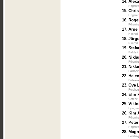
14.
Alexa
Högared
15.
Chris
Högared
16.
Roge
Förenin
17.
Arne
Nimrod 
18.
Jörg
Nimrod 
19.
Stef
Falköpi
20.
Nikla
Förenin
21.
Nikl
Falköpi
22.
Hele
Frilleså
23.
Ove 
Forshag
24.
Elin 
Götene 
25.
Vikto
Ljungsa
26.
Kim 
Förenin
27.
Peter
Högared
28.
Magn
Forshag