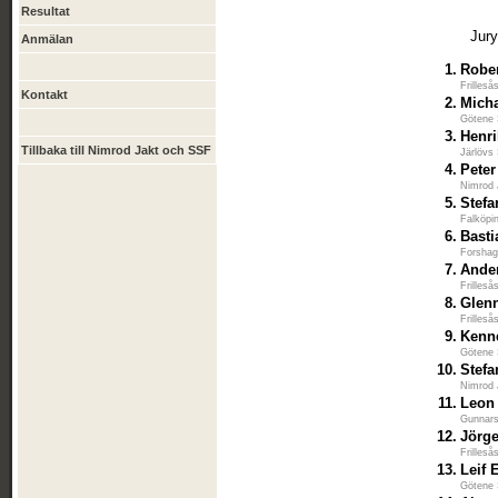
Resultat
Jur
Anmälan
1.
Robe
Frilleså
Kontakt
2.
Micha
Götene 
3.
Henr
Tillbaka till Nimrod Jakt och SSF
Järlövs
4.
Peter
Nimrod 
5.
Stef
Falköpi
6.
Bast
Forshag
7.
Ande
Frilleså
8.
Glen
Frilleså
9.
Kenn
Götene 
10.
Stef
Nimrod 
11.
Leon
Gunnars
12.
Jörg
Frilleså
13.
Leif 
Götene 