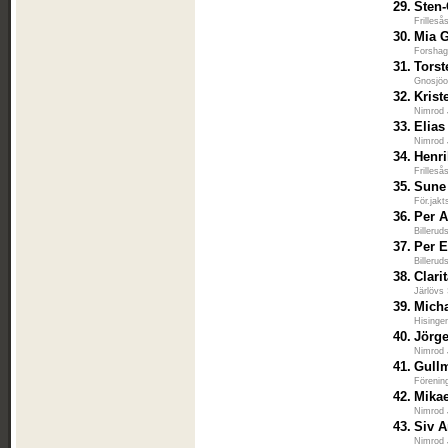
29.
Sten-
Frilleså
30.
Mia 
Forshag
31.
Tors
Gnosjöo
32.
Krist
Nimrod 
33.
Elias
Nimrod 
34.
Henri
Frilleså
35.
Sune
För.jakt
36.
Per 
Billerud
37.
Per E
Billerud
38.
Clari
Järlövs
39.
Mich
Hisinge
40.
Jörg
Nimrod 
41.
Gullm
Förenin
42.
Mikae
Nimrod 
43.
Siv 
Nimrod 