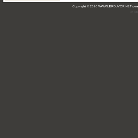
Copyright © 2026 WWW.LERDUVOR.NET ge
(leir