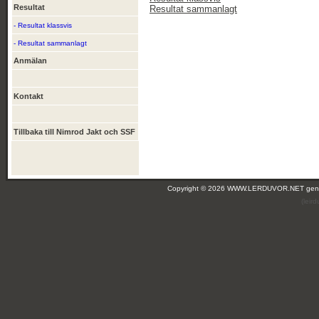
Resultat
Resultat sammanlagt
- Resultat klassvis
- Resultat sammanlagt
Anmälan
Kontakt
Tillbaka till Nimrod Jakt och SSF
Copyright © 2026 WWW.LERDUVOR.NET ge
(leir