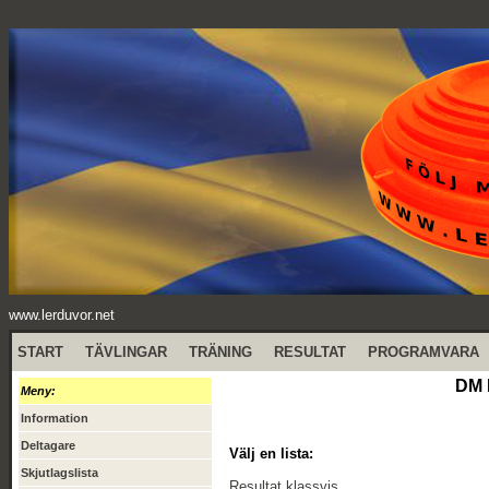
www.lerduvor.net
START
TÄVLINGAR
TRÄNING
RESULTAT
PROGRAMVARA
DM 
Meny:
Information
Deltagare
Välj en lista:
Skjutlagslista
Resultat klassvis