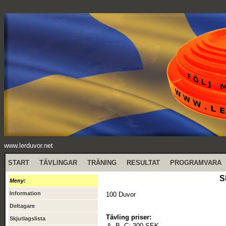
www.lerduvor.net
START
TÄVLINGAR
TRÄNING
RESULTAT
PROGRAMVARA
S
Meny:
Information
100 Duvor
Deltagare
Tävling priser:
Skjutlagslista
A, B, C:
300 SEK