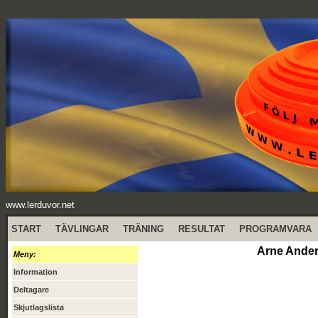
www.lerduvor.net
START
TÄVLINGAR
TRÄNING
RESULTAT
PROGRAMVARA
Arne Ander
Meny:
Information
Deltagare
Skjutlagslista