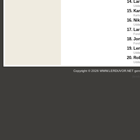
14.
La
Udde
15.
Kar
Karl
16.
Nik
Udde
17.
Lar
Fors
18.
Jo
Fors
19.
Le
Udde
20.
Ro
Udde
Copyright © 2026 WWW.LERDUVOR.NET ge
(leir