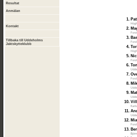
Resultat
Anmälan
1.
Pat
Högf
Kontakt
2.
Ma
Fors
3.
Ba
Tillbaka till Uddeholms
Fors
Jaktskytteklubb
4.
Tor
Högf
5.
Nic
Fors
6.
To
Udde
7.
Ov
Fors
8.
Mi
Udde
9.
Mat
Udde
10.
Vil
Karl
11.
And
Udde
12.
Mi
Fors
13.
Be
Björ