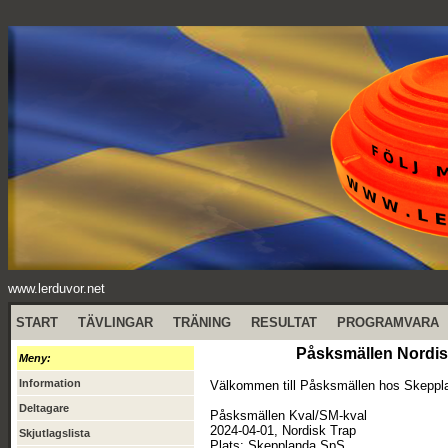
www.lerduvor.net
START
TÄVLINGAR
TRÄNING
RESULTAT
PROGRAMVARA
Påsksmällen Nordis
Meny:
Information
Välkommen till Påsksmällen hos Skeppl
Deltagare
Påsksmällen Kval/SM-kval
2024-04-01, Nordisk Trap
Skjutlagslista
Plats: Skepplanda SpS