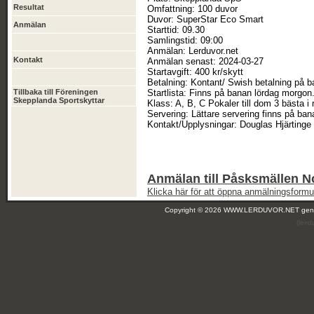
Resultat
Omfattning: 100 duvor
Duvor: SuperStar Eco Smart
Anmälan
Starttid: 09.30
Samlingstid: 09:00
Anmälan: Lerduvor.net
Kontakt
Anmälan senast: 2024-03-27
Startavgift: 400 kr/skytt
Betalning: Kontant/ Swish betalning på b
Tillbaka till Föreningen
Startlista: Finns på banan lördag morgon
Skepplanda Sportskyttar
Klass: A, B, C Pokaler till dom 3 bästa i 
Servering: Lättare servering finns på ban
Kontakt/Upplysningar: Douglas Hjärting
Anmälan till Påsksmällen N
Klicka här för att öppna anmälningsformul
Copyright © 2026 WWW.LERDUVOR.NET ge
(leir