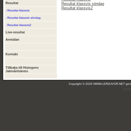
Resultat
Resultat klassvis söndag
Resultat klassvis2
- Resultat klassvis
- Resultat klassvis söndag
- Resultat klassvis2
Live-resultat
Anmälan
Kontakt
Tillbaka till Hisingens
Jaktvårdskrets
Copyright © 2026 WWW.LERDUVOR.NET ge
(leir