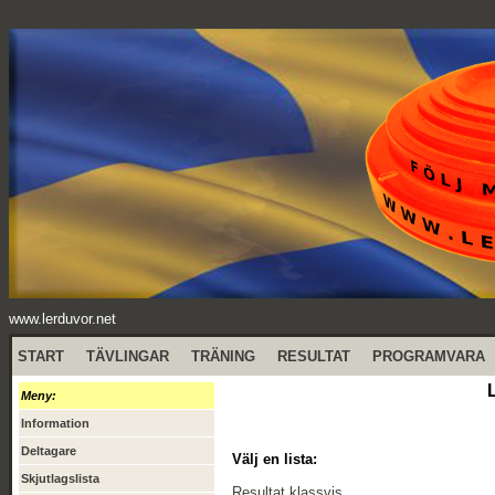
www.lerduvor.net
START
TÄVLINGAR
TRÄNING
RESULTAT
PROGRAMVARA
Meny:
Information
Deltagare
Välj en lista:
Skjutlagslista
Resultat klassvis