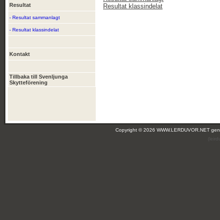
Resultat
Resultat klassindelat
- Resultat sammanlagt
- Resultat klassindelat
Kontakt
Tillbaka till Svenljunga
Skytteförening
Copyright © 2026 WWW.LERDUVOR.NET ge
(leir