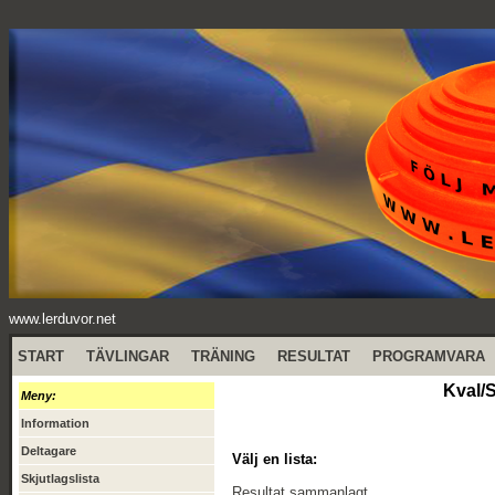
www.lerduvor.net
START
TÄVLINGAR
TRÄNING
RESULTAT
PROGRAMVARA
Kval/S
Meny:
Information
Deltagare
Välj en lista:
Skjutlagslista
Resultat sammanlagt