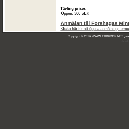
Tävling priser:
Öppen:
300 SEK
Anmälan till Forshagas Min
Klicka här för att öppna anmälningsformul
Copyright © 2026 WWW.LERDUVOR.NET ge
(leir