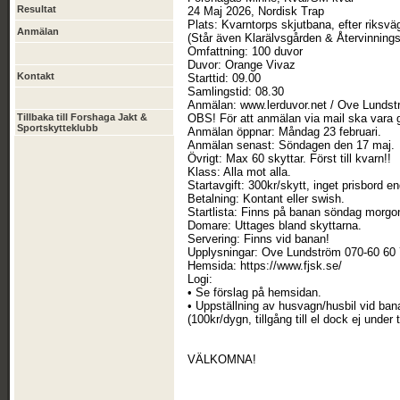
Resultat
24 Maj 2026, Nordisk Trap
Plats: Kvarntorps skjutbana, efter riksv
Anmälan
(Står även Klarälvsgården & Återvinningsc
Omfattning: 100 duvor
Duvor: Orange Vivaz
Kontakt
Starttid: 09.00
Samlingstid: 08.30
Anmälan: www.lerduvor.net / Ove Lundst
Tillbaka till Forshaga Jakt &
OBS! För att anmälan via mail ska vara g
Sportskytteklubb
Anmälan öppnar: Måndag 23 februari.
Anmälan senast: Söndagen den 17 maj.
Övrigt: Max 60 skyttar. Först till kvarn!!
Klass: Alla mot alla.
Startavgift: 300kr/skytt, inget prisbord e
Betalning: Kontant eller swish.
Startlista: Finns på banan söndag morgo
Domare: Uttages bland skyttarna.
Servering: Finns vid banan!
Upplysningar: Ove Lundström 070-60 60
Hemsida: https://www.fjsk.se/
Logi:
• Se förslag på hemsidan.
• Uppställning av husvagn/husbil vid ba
(100kr/dygn, tillgång till el dock ej under
VÄLKOMNA!