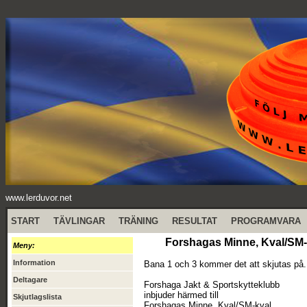
www.lerduvor.net
START
TÄVLINGAR
TRÄNING
RESULTAT
PROGRAMVARA
Forshagas Minne, Kval/SM-k
Meny:
Information
Bana 1 och 3 kommer det att skjutas på.
Deltagare
Forshaga Jakt & Sportskytteklubb
inbjuder härmed till
Skjutlagslista
Forshagas Minne, Kval/SM-kval