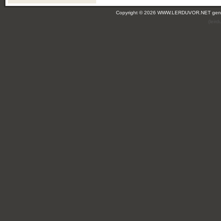
Copyright © 2026 WWW.LERDUVOR.NET ge
(leir