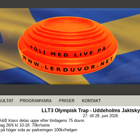
SULTAT
PROGRAMVARA
PRISER
KONTAKT
LLT3 Olympisk Trap - Uddeholms Jaktsky
27. till 28. juni 2026
A&B klass delas uppe efter lördagens 75 duvor.
dag 26/6 kl 10-18. 70kr/serie
på höger sida av parkeringen 100kr/helgen