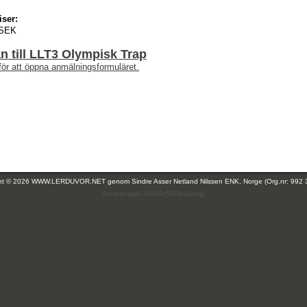
iser:
 SEK
 till LLT3 Olympisk Trap
för att öppna anmälningsformuläret.
ght © 2026 WWW.LERDUVOR.NET genom
Sindre Asser Netland Nilssen ENK, Norge (Org.nr: 992 
(leirdue-web-76c49c557b-2xvxg)