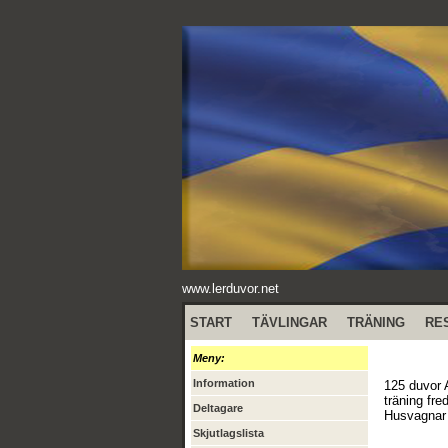
www.lerduvor.net
START
TÄVLINGAR
TRÄNING
RE
Meny:
Information
125 duvor 
träning fre
Deltagare
Husvagnar 
Skjutlagslista