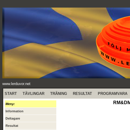
www.lerduvor.net
START
TÄVLINGAR
TRÄNING
RESULTAT
PROGRAMVARA
RM&DM N
Meny:
Information
Deltagare
Resultat