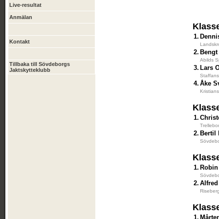
Live-resultat
Anmälan
Klass
1.
Denni
Kontakt
Landskr
2.
Bengt
Abilds S
Tillbaka till Sövdeborgs
3.
Lars 
Jaktskytteklubb
Staffans
4.
Åke S
Kristian
Klass
1.
Chris
Trellebo
2.
Bertil
Sövdebo
Klass
1.
Robin
Sövdebo
2.
Alfre
Riseber
Klass
1.
Mårte