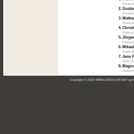
Sövdebo
2.
Gusta
Sövdebo
3.
Matti
Oskarstr
4.
Christ
Oskarst
5.
Jörge
Gislaved
6.
Mikae
Abilds S
7.
Jens 
Abilds S
8.
Magnu
Staffans
Copyright © 2026 WWW.LERDUVOR.NET ge
(leir