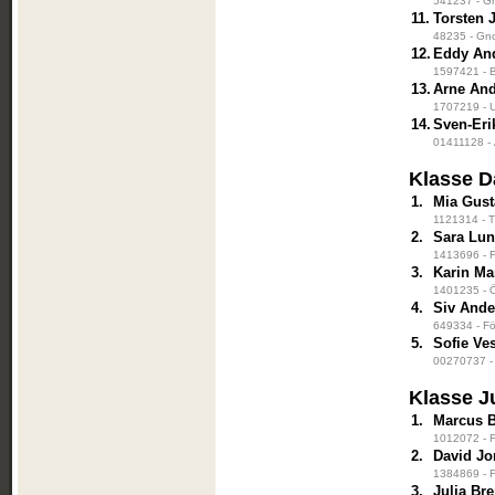
541237 - Gr
11.
Torsten
48235 - Gno
12.
Eddy An
1597421 - B
13.
Arne An
1707219 - 
14.
Sven-Eri
01411128 - 
Klasse 
1.
Mia Gust
1121314 - T
2.
Sara Lu
1413696 - F
3.
Karin M
1401235 - 
4.
Siv And
649334 - För
5.
Sofie Ve
00270737 - 
Klasse J
1.
Marcus 
1012072 - F
2.
David J
1384869 - F
3.
Julia Br