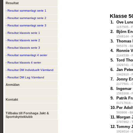
Resultat
- Resultat sammanlagt serie 1
Klasse 5
- Resultat sammanlagt serie 2
1.
Ove Lun
- Resultat sammanlagt serie 3
1157505 - F
2.
Björn En
- Resultat klassvis serie 1
1548144 - K
- Resultat klassvis serie 2
3.
Thomas 
565376 - Bi
- Resultat klassvis serie 3
4.
Ronnie V
- Resultat sammanlagt 4 serier
2144539 - F
5.
Tord Tho
- Resultat klassvis 4 serier
1929741 - G
6.
Jan Pete
- Resultat DM Individuellt Värmland
1942910 - F
- Resultat DM Lag Värmland
7.
Jonny Er
2177501 - 
Anmälan
8.
Ingemar
1563308 - F
9.
Patrik F
Kontakt
01717616 - 
10.
Per Adol
560906 - Bi
Tillbaka till Forshaga Jakt &
Sportskytteklubb
11.
Morgan 
2797862 - T
12.
Tommy J
1924014 - G