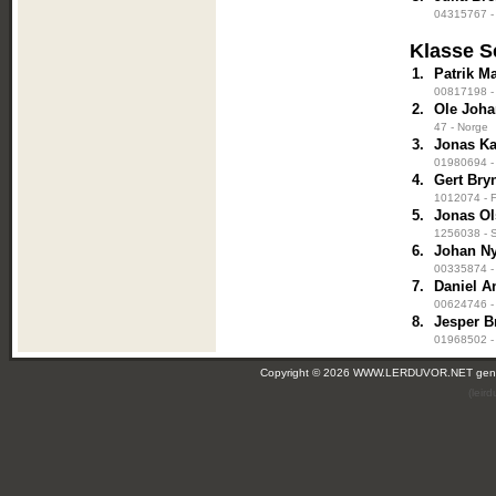
04315767 - 
Klasse S
1.
Patrik M
00817198 - 
2.
Ole Joha
47 - Norge
3.
Jonas Ka
01980694 - 
4.
Gert Bry
1012074 - F
5.
Jonas O
1256038 - S
6.
Johan N
00335874 - 
7.
Daniel A
00624746 - 
8.
Jesper B
01968502 - 
Copyright © 2026 WWW.LERDUVOR.NET ge
(leir