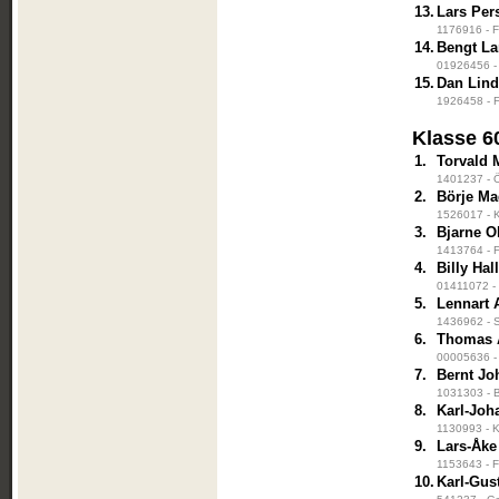
13.
Lars Per
1176916 - F
14.
Bengt La
01926456 - 
15.
Dan Lin
1926458 - F
Klasse 6
1.
Torvald
1401237 - 
2.
Börje M
1526017 - K
3.
Bjarne O
1413764 - F
4.
Billy Hal
01411072 -
5.
Lennart
1436962 - S
6.
Thomas 
00005636 -
7.
Bernt J
1031303 - B
8.
Karl-Joh
1130993 - K
9.
Lars-Åke
1153643 - F
10.
Karl-Gus