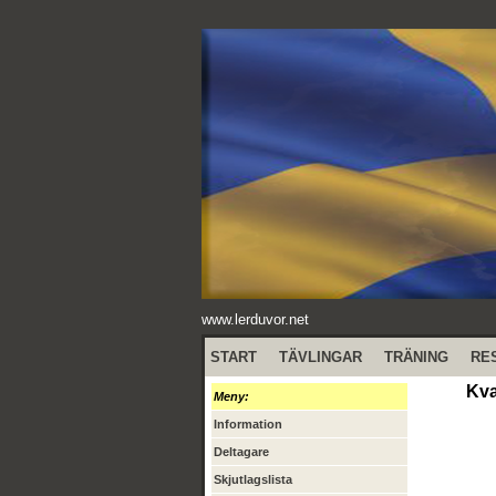
www.lerduvor.net
START
TÄVLINGAR
TRÄNING
RE
Kva
Meny:
Information
Deltagare
Skjutlagslista