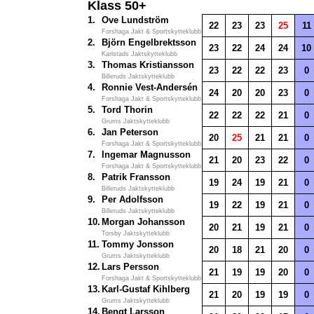
Klass 50+
1.
Ove Lundström
22
23
23
25
11
Forshaga Jakt & Sportskytteklubb
2.
Björn Engelbrektsson
23
22
24
24
10
Karlstads Jaktskytteklubb
3.
Thomas Kristiansson
23
22
22
23
0
Billeruds Jaktskytteklubb
4.
Ronnie Vest-Andersén
24
20
20
23
0
Forshaga Jakt & Sportskytteklubb
5.
Tord Thorin
22
22
22
21
0
Grums Jaktskytteklubb
6.
Jan Peterson
20
25
21
21
0
Forshaga Jakt & Sportskytteklubb
7.
Ingemar Magnusson
21
20
23
22
0
Forshaga Jakt & Sportskytteklubb
8.
Patrik Fransson
19
24
19
21
0
Billeruds Jaktskytteklubb
9.
Per Adolfsson
19
22
19
21
0
Billeruds Jaktskytteklubb
10.
Morgan Johansson
20
21
19
21
0
Torsby Jaktskytteklubb
11.
Tommy Jonsson
20
18
21
20
0
Grums Jaktskytteklubb
12.
Lars Persson
21
19
19
20
0
Forshaga Jakt & Sportskytteklubb
13.
Karl-Gustaf Kihlberg
21
20
19
19
0
Grums Jaktskytteklubb
14.
Bengt Larsson