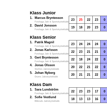
Klass Junior
1.
Marcus Bryntesson
23
25
22
23
0
Forshaga Jakt & Sportskytteklubb
2.
David Jonsson
19
18
20
23
0
Forshaga Jakt & Sportskytteklubb
Klass Senior
1.
Patrik Magnil
23
24
24
24
0
Forshaga Jakt & Sportskytteklubb
2.
Jonas Karlsson
22
23
21
21
0
Forshaga Jakt & Sportskytteklubb
3.
Gert Bryntesson
22
18
24
22
0
Forshaga Jakt & Sportskytteklubb
4.
Jonas Olsson
20
22
21
22
0
Storfors Jaktskytteklubb
5.
Johan Nyberg
20
21
21
22
0
Grums Jaktskytteklubb
Klass Dam
1.
Sara Lundström
22
23
23
17
0
Forshaga Jakt & Sportskytteklubb
2.
Sofie Vestlund
18
13
13
16
0
Billeruds Jaktskytteklubb