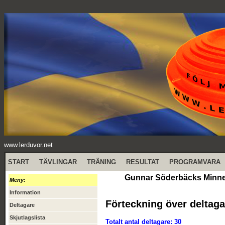
www.lerduvor.net
START
TÄVLINGAR
TRÄNING
RESULTAT
PROGRAMVARA
Gunnar Söderbäcks Minne (
Meny:
Information
Förteckning över deltaga
Deltagare
Skjutlagslista
Totalt antal deltagare: 30