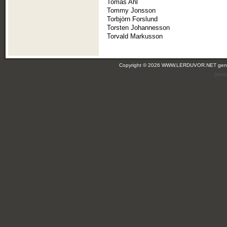
Tomas Ahl
Tommy Jonsson
Torbjörn Forslund
Torsten Johannesson
Torvald Markusson
Copyright © 2026 WWW.LERDUVOR.NET ge
(leir