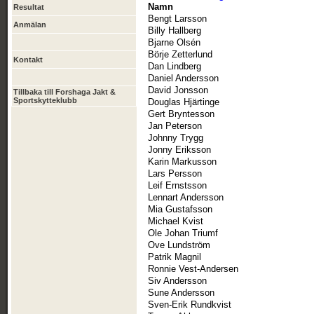
Namn
Resultat
Bengt Larsson
Anmälan
Billy Hallberg
Bjarne Olsén
Börje Zetterlund
Kontakt
Dan Lindberg
Daniel Andersson
David Jonsson
Tillbaka till Forshaga Jakt &
Sportskytteklubb
Douglas Hjärtinge
Gert Bryntesson
Jan Peterson
Johnny Trygg
Jonny Eriksson
Karin Markusson
Lars Persson
Leif Ernstsson
Lennart Andersson
Mia Gustafsson
Michael Kvist
Ole Johan Triumf
Ove Lundström
Patrik Magnil
Ronnie Vest-Andersen
Siv Andersson
Sune Andersson
Sven-Erik Rundkvist