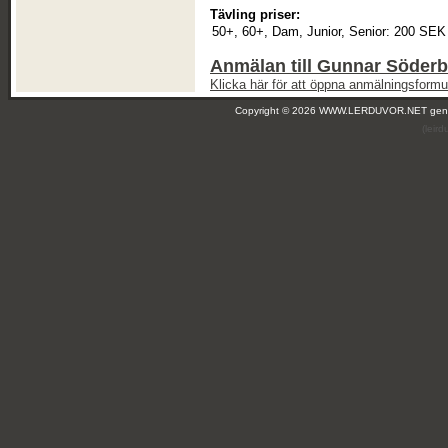
Tävling priser:
50+, 60+, Dam, Junior, Senior:
200 SEK
Anmälan till Gunnar Söderb
Klicka här för att öppna anmälningsformul
Copyright © 2026 WWW.LERDUVOR.NET ge
(leir