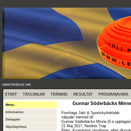
www.lerduvor.net
START
TÄVLINGAR
TRÄNING
RESULTAT
PROGRAMVARA
Gunnar Söderbäcks Minne (
Meny:
Information
Forshaga Jakt & Sportskytteklubb
inbjuder härmed till
Deltagare
Gunnar Söderbäcks Minne (5:e upplagan
21 Maj 2017, Nordisk Trap
Skjutlagslista
Plats: Kvarntorps skjutbana, efter riksv