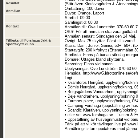
Resultat
(Står även Klarälvsgården & Återvinningsc
Omfattning: 100 duvor
Anmälan
Duvor: Orange, Laport
Starttid: 09.00
Samlingstid: 08.30
Kontakt
Anmälan till: Ove Lundström 070-60 60 7
OBS! För att anmälan ska vara godkänd kr
Anmälan senast: Söndagen den 14 Maj.
Tillbaka till Forshaga Jakt &
Övrigt: Max 75 skyttar. Först till kvarn!!
Sportskytteklubb
Klass: Dam, Junior, Senior, 50+, 60+. (
Startavgift: 200 kr/skytt (Efteranmälan 3
Startlista: Finns på banan söndag morgo
Domare: Uttages bland skyttarna.
Servering: Finns vid banan!
Upplysningar: Ove Lundström 070-60 60
Hemsida: http://www5.idrottonline.se/de
Logi:
• Kvarntorps Herrgård, upplysning/bokni
• Dömle Herrgård, upplysning/bokning, 
• Bergsgårdens Vandrarhem, upplysning/
• Deje Vandrarhem, upplysning/bokning 0
• Farmors place, upplysning/bokning, 05
• Camping Forshaga (uppställning av hus
• Scandic Klarälven, upplysning/bokning
• eller se, www.forshaga.se - Turism & 
• Uppställning av husvagn/husbil vid ba
Tänk på att vi kör tävlingen live på www.
Anmälningslistan uppdateras med jämna 